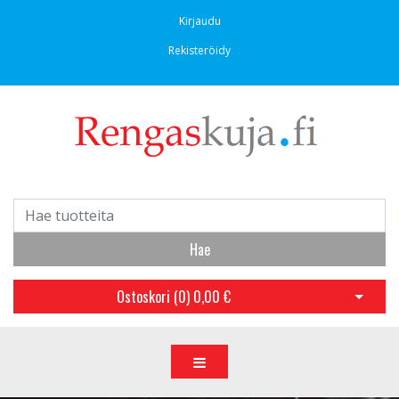
Kirjaudu
Rekisteröidy
Hae
Ostoskori (
0
)
0,00 €
Avaa os