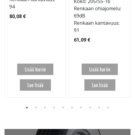
Koko: 205/55-16
94
Renkaan ohiajomelu:
69dB
80,08 €
Renkaan kantavuus:
91
61,09 €
Lisää koriin
Lisää koriin
Lue lisää
Lue lisää