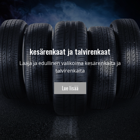
kesärenkaat ja talvirenkaat
Laaja ja edullinen valikoima kesärenkaita ja
talvirenkaita
Lue lisää