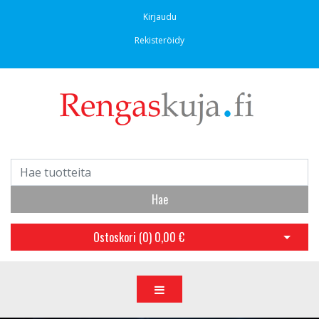
Kirjaudu
Rekisteröidy
Hae
Ostoskori (
0
)
0,00 €
Avaa os