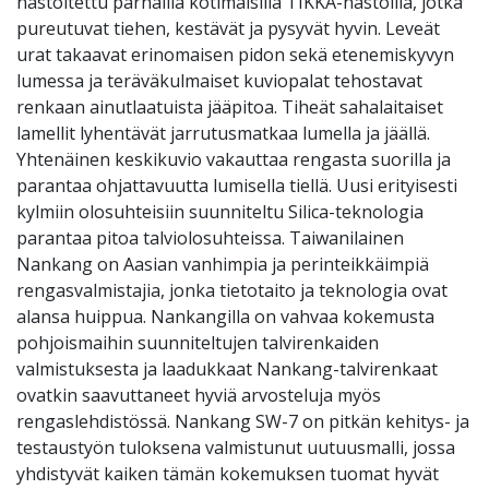
nastoitettu parhailla kotimaisilla TIKKA-nastoilla, jotka
pureutuvat tiehen, kestävät ja pysyvät hyvin. Leveät
urat takaavat erinomaisen pidon sekä etenemiskyvyn
lumessa ja teräväkulmaiset kuviopalat tehostavat
renkaan ainutlaatuista jääpitoa. Tiheät sahalaitaiset
lamellit lyhentävät jarrutusmatkaa lumella ja jäällä.
Yhtenäinen keskikuvio vakauttaa rengasta suorilla ja
parantaa ohjattavuutta lumisella tiellä. Uusi erityisesti
kylmiin olosuhteisiin suunniteltu Silica-teknologia
parantaa pitoa talviolosuhteissa. Taiwanilainen
Nankang on Aasian vanhimpia ja perinteikkäimpiä
rengasvalmistajia, jonka tietotaito ja teknologia ovat
alansa huippua. Nankangilla on vahvaa kokemusta
pohjoismaihin suunniteltujen talvirenkaiden
valmistuksesta ja laadukkaat Nankang-talvirenkaat
ovatkin saavuttaneet hyviä arvosteluja myös
rengaslehdistössä. Nankang SW-7 on pitkän kehitys- ja
testaustyön tuloksena valmistunut uutuusmalli, jossa
yhdistyvät kaiken tämän kokemuksen tuomat hyvät