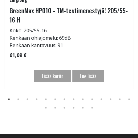
GreenMax HP010 - TM-testimenestyjä! 205/55-
16 H
Koko: 205/55-16
Renkaan ohiajomelu: 69dB
Renkaan kantavuus: 91
61,09 €
Lisää koriin
Lue lisää