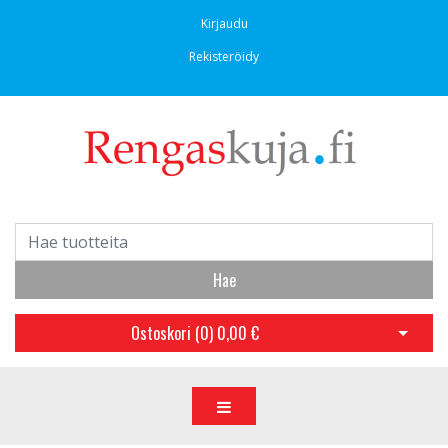
Kirjaudu
Rekisteröidy
Hae
Ostoskori (
0
)
0,00 €
Avaa os