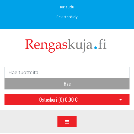
Kirjaudu
Rekisteröidy
Hae
Ostoskori (
0
)
0,00 €
Avaa os