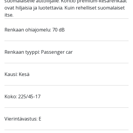
suomalaiselle autoilijalle. Kontio premium-kesärenkaat
ovat hiljaisia ja luotettavia. Kuin rehelliset suomalaiset
itse.
Renkaan ohiajomelu: 70 dB
Renkaan tyyppi: Passenger car
Kausi: Kesä
Koko: 225/45-17
Vierintävastus: E