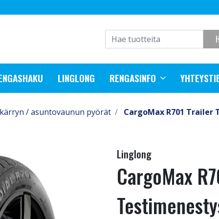
RENGASHAKU
LINGLONG
RENGASINFO
YHTEYSTI
kärryn / asuntovaunun pyörät
CargoMax R701 Trailer 
Linglong
CargoMax R70
Testimenesty