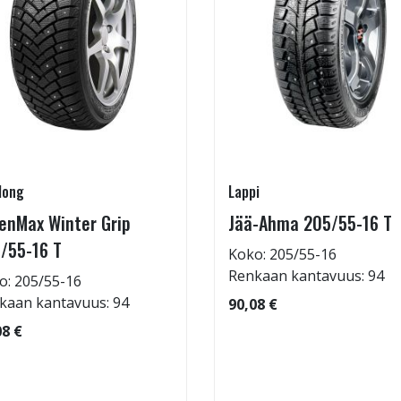
long
Lappi
enMax Winter Grip
Jää-Ahma 205/55-16 T
/55-16 T
Koko: 205/55-16
Renkaan kantavuus: 94
o: 205/55-16
kaan kantavuus: 94
90,08 €
08 €