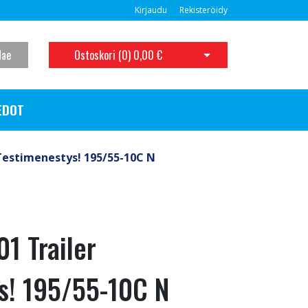
Kirjaudu
Rekisteröidy
Hae
Ostoskori (
0
)
0,00 €
Avaa ostoskori
EDOT
Testimenestys! 195/55-10C N
1 Trailer
s! 195/55-10C N