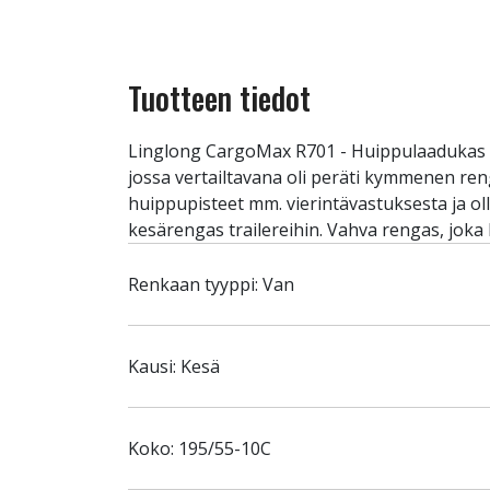
Tuotteen tiedot
Linglong CargoMax R701 - Huippulaadukas te
jossa vertailtavana oli peräti kymmenen reng
huippupisteet mm. vierintävastuksesta ja ol
kesärengas trailereihin. Vahva rengas, joka
Renkaan tyyppi: Van
Kausi: Kesä
Koko: 195/55-10C