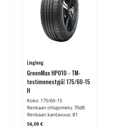
Linglong
Linglong
GreenMax HP010 - TM-
GreenMax
testimenestyjä! 175/60-15
205/55-
H
Koko: 20
Renkaan 
Koko: 175/60-15
Renkaan ohiajomelu: 70dB
95,09 €
Renkaan kantavuus: 81
56,09 €