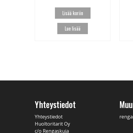
Lisää koriin
Lue lisää
Yhteystiedot
Muut
Yhteystiedot
renga
Huoltoritarit Oy
c/o Rengaskuja