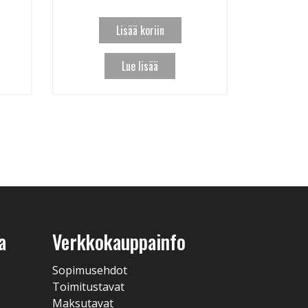
Lisää koriin
Lue lisää
a
Verkkokauppainfo
Sopimusehdot
Toimitustavat
Maksutavat