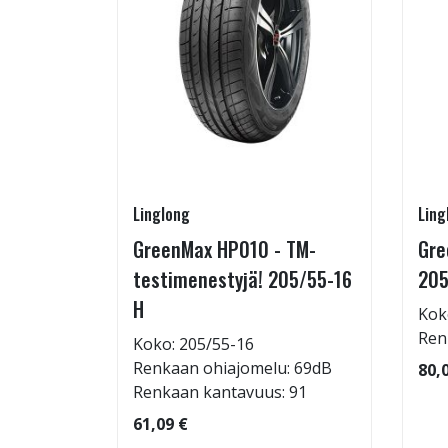
Linglong
Ling
rip
GreenMax HP010 - TM-
Gre
testimenestyjä! 205/55-16
205
H
Kok
: 72dB
Ren
Koko: 205/55-16
 95
Renkaan ohiajomelu: 69dB
80,
Renkaan kantavuus: 91
61,09 €