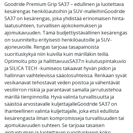
Goodride Premium Grip SA37 – edullinen ja luotettava
kesärengas henkilöautoihin ja SUV-malleihinGoodride
SA37 on kesärengas, joka yhdistää erinomaisen hinta-
laatusuhteen, turvallisen ajokokemuksen ja
ajomukavuuden. Tämä budjettiystävällinen kesärengas
on suunniteltu erityisesti henkilöautoille ja SUV-
ajoneuvoille. Rengas tarjoaa tasapainoista
suorituskykyä niin kuivilla kuin märilläkin teillä.
Optimoitu pito ja hallittavuusSA37:n kulutuspintakuvio
ja SILICA TECH -kumiseos takaavat hyvän pidon ja
hallinnan vaihtelevissa sääolosuhteissa. Renkaan syvät
vesikanavat tehostavat veden poistoa ja vähentävät
vesiliirron riskiä ja parantavat samalla jarrutustehoa
märillä tienpinnoilla. Hyvä valinta turvallisuutta ja
säästöä arvostavalle kuljettajalleGoodride SA37 on
ihanteellinen valinta kuljettajalle, joka etsii edullista
kesärengasta ilman kompromisseja turvallisuuden tai
ajomukavuuden suhteen. Se tarjoaa tasaisen
ajotuntuman ja luotettavan suorituskyvyn koko