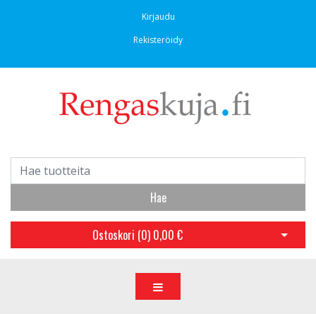
Kirjaudu
Rekisteröidy
Hae
Ostoskori (
0
)
0,00 €
Avaa os