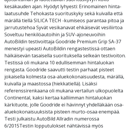
kesäkauden ajan. Hyödyt lyhyesti: Erinomainen hinta-
laatusuhde Tehokasta suorituskyky sekä kuivalla että
märällä tiellä SILICA TECH -kumiseos parantaa pitoa ja
jarrutustehoa Syvät vesikanavat ehkäisevät vesiliirtoa
Soveltuu henkilöautoihin ja SUV-ajoneuvoihin
AutoBildin testivoittaja Goodride Premium Grip SA-37
menestyi upeasti AutoBildin rengastestissä ottaen
häikäisevän tasaisella suorituksella selkeän testivoiton.
Testissä oli mukana 10 edullisemman hintaluokan
rengasta. Goodride saavutti testin parhaat pisteet
jokaisella kolmesta osa-aluekokonaisuudesta, märällä,
kuivalla ja maastossa (hiekkatiellä). Lisäksi
referenssirenkaana oli mukana vertailun ulkopuolelta
Continental, kaksi kertaa kalliimman hintaluokan
kärkituote, jolle Goodride ei hävinnyt yhdelläkään osa-
aluekokonaisuuksista pisteen murto-osaa enempää.
Testi julkaistu AutoBild Allradin numerossa
6/2015Testin lopputulokset nähtävissä myös