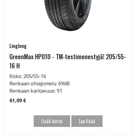
Linglong
GreenMax HP010 - TM-testimenestyjä! 205/55-
16 H
Koko: 205/55-16
Renkaan ohiajomelu: 69dB
Renkaan kantavuus: 91
61,09 €
Lisää koriin
Lue lisää