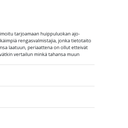
timoitu tarjoamaan huippuluokan ajo-
käimpiä rengasvalmistajia, jonka tietotaito
sa laatuun, periaattena on ollut etteivät
ävätkin vertailun minkä tahansa muun