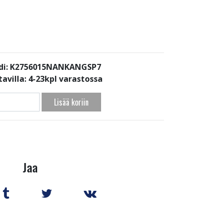
di: K2756015NANKANGSP7
avilla:
4-23kpl varastossa
Lisää koriin
Jaa