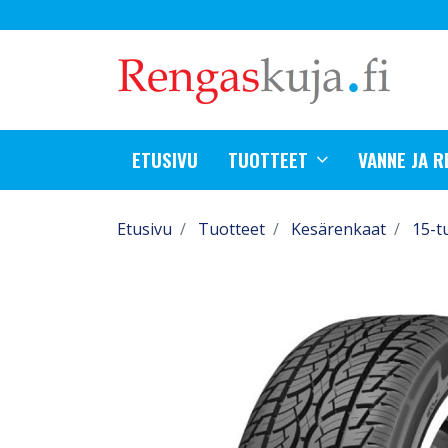
ETUSIVU
TUOTTEET
VANNE JA 
Etusivu
Tuotteet
Kesärenkaat
15-t