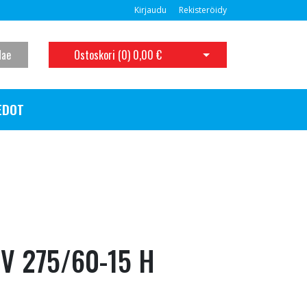
Kirjaudu
Rekisteröidy
Hae
Ostoskori (
0
)
0,00 €
Avaa ostoskori
EDOT
UV 275/60-15 H