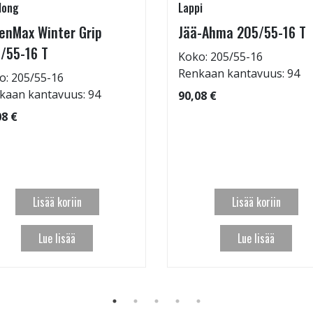
long
Lappi
enMax Winter Grip
Jää-Ahma 205/55-16 T
/55-16 T
Koko: 205/55-16
Renkaan kantavuus: 94
o: 205/55-16
kaan kantavuus: 94
90,08 €
08 €
Lisää koriin
Lisää koriin
Lue lisää
Lue lisää