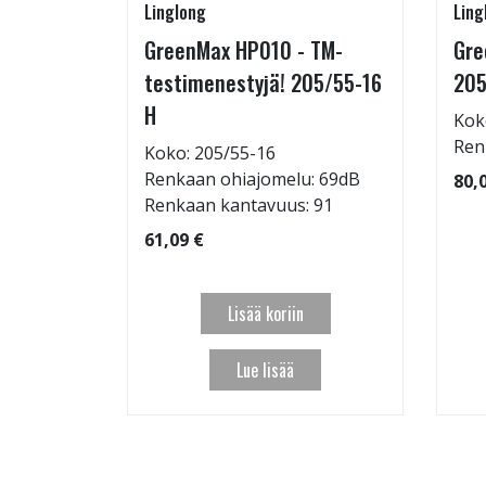
Linglong
Ling
rip
GreenMax HP010 - TM-
Gre
testimenestyjä! 205/55-16
205
H
Kok
: 72dB
Ren
Koko: 205/55-16
 95
Renkaan ohiajomelu: 69dB
80,
Renkaan kantavuus: 91
61,09 €
Lisää koriin
Lue lisää