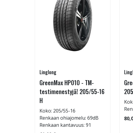
Linglong
Ling
rip
GreenMax HP010 - TM-
Gre
testimenestyjä! 205/55-16
205
H
Kok
: 72dB
Ren
Koko: 205/55-16
 95
Renkaan ohiajomelu: 69dB
80,
Renkaan kantavuus: 91