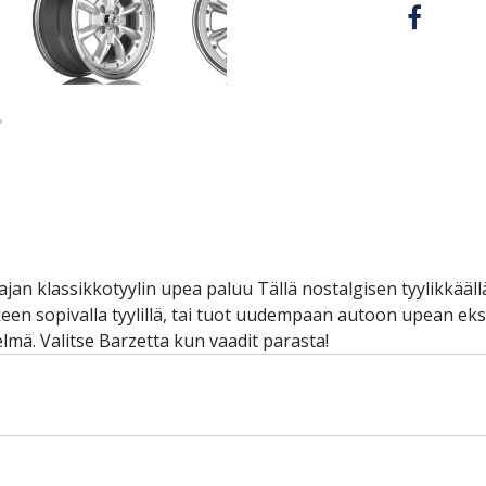
jan klassikkotyylin upea paluu Tällä nostalgisen tyylikkäällä
en sopivalla tyylillä, tai tuot uudempaan autoon upean eks
elmä. Valitse Barzetta kun vaadit parasta!