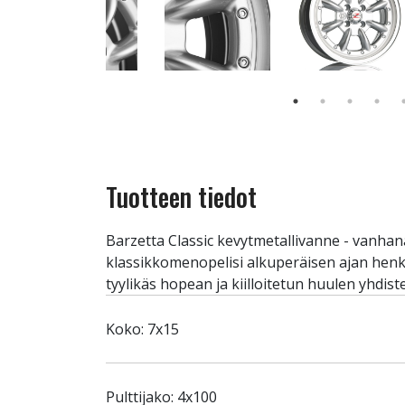
Tuotteen tiedot
Barzetta Classic kevytmetallivanne - vanhana
klassikkomenopelisi alkuperäisen ajan henke
tyylikäs hopean ja kiilloitetun huulen yhdist
Koko: 7x15
Pulttijako: 4x100