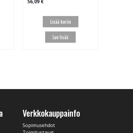
56,09 €
Lisää koriin
Lue lisää
a
Verkkokauppainfo
Sopimusehdot
Toimitustavat