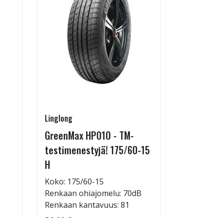
Linglong
Linglong
GreenMax HP010 - TM-
GreenMax
testimenestyjä! 175/60-15
205/55-
H
Koko: 20
Renkaan 
Koko: 175/60-15
Renkaan ohiajomelu: 70dB
95,09 €
Renkaan kantavuus: 81