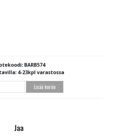
otekoodi: BARB574
avilla:
4-23kpl varastossa
Lisää koriin
Jaa