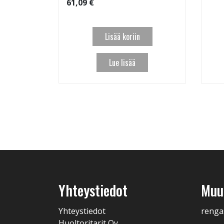
61,09 €
Lisää koriin
Lue lisää
Yhteystiedot
Muut
Yhteystiedot
renga
Huoltoritarit Oy