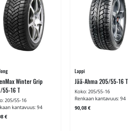
long
Lappi
enMax Winter Grip
Jää-Ahma 205/55-16 T
/55-16 T
Koko: 205/55-16
Renkaan kantavuus: 94
o: 205/55-16
kaan kantavuus: 94
90,08 €
08 €