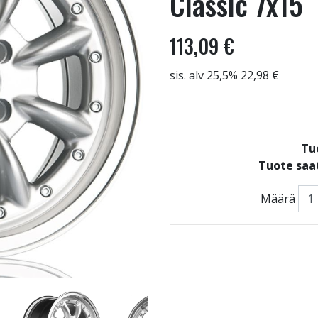
Classic 7x15
113,09 €
sis. alv 25,5% 22,98 €
Tu
Tuote saat
Määrä