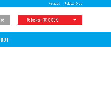
Kirjaudu
Rekisteröidy
Hae
Ostoskori (
0
)
0,00 €
Avaa ostoskori
EDOT