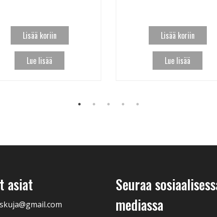
Lisää koriin
Lisää koriin
Lue lisää
Lue lisää
 asiat
Seuraa sosiaalisess
mediassa
skuja@gmail.com