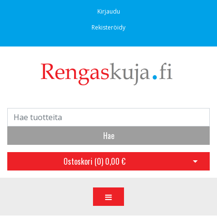
Kirjaudu
Rekisteröidy
Hae
Ostoskori (
0
)
0,00 €
Avaa os