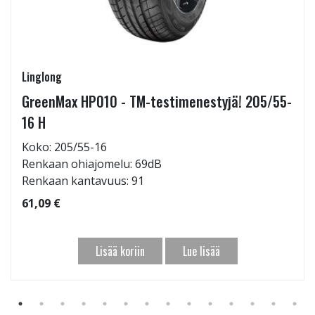
Linglong
GreenMax HP010 - TM-testimenestyjä! 205/55-
16 H
Koko: 205/55-16
Renkaan ohiajomelu: 69dB
Renkaan kantavuus: 91
61,09 €
Lisää koriin
Lue lisää