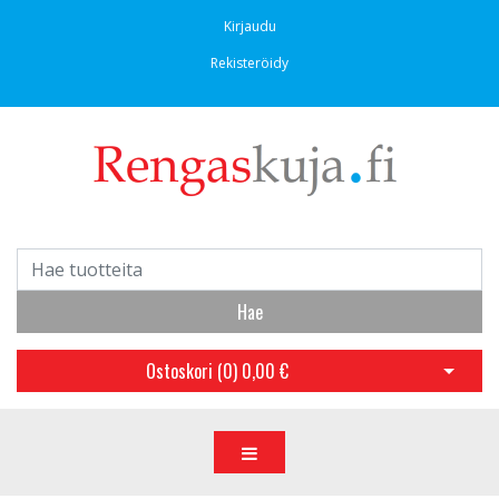
Kirjaudu
Rekisteröidy
Hae
Ostoskori (
0
)
0,00 €
Avaa os