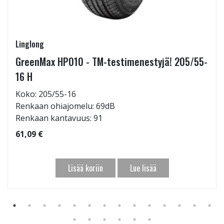
Linglong
GreenMax HP010 - TM-testimenestyjä! 205/55-
16 H
Koko: 205/55-16
Renkaan ohiajomelu: 69dB
Renkaan kantavuus: 91
61,09 €
Lisää koriin
Lue lisää