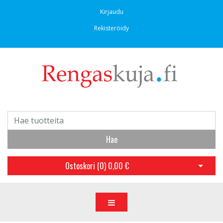
Kirjaudu
Rekisteröidy
Hae
Ostoskori (
0
)
0,00 €
Avaa os