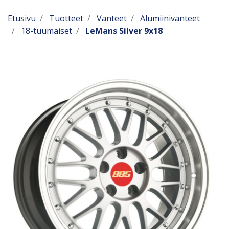
Etusivu
Tuotteet
Vanteet
Alumiinivanteet
18-tuumaiset
LeMans Silver 9x18