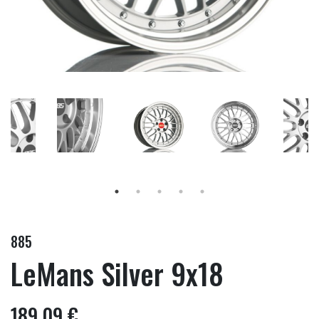
885
LeMans Silver 9x18
189,09 €