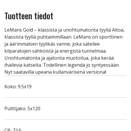
Tuotteen tiedot
LeMans Gold – klassista ja unohtumatonta tyyliä Aitoa,
klassista tyyliä puhtaimmillaan. LeMans on sporttinen
ja äärimmäisen tyylikäs vanne, joka säteilee
kilparatojen sähköistä ja energistä tunnelmaa.
Unohtumatonta ja ajatonta muotoilua, joka kerää
ihailevia katseita. Todellinen legenda jo syntyessään.
Nyt saatavilla upeana kullanvärisenä versiona!
Koko: 9.5x19
Pulttijako: 5x120
CB: 72.6