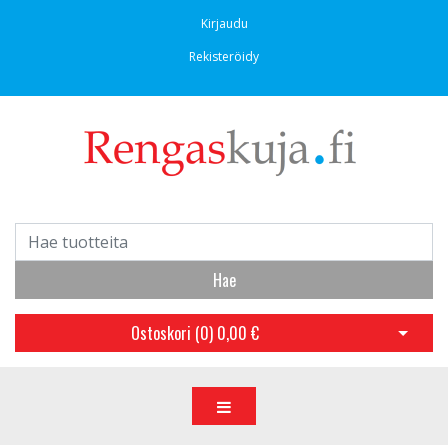
Kirjaudu
Rekisteröidy
Hae
Ostoskori (
0
)
0,00 €
Avaa os