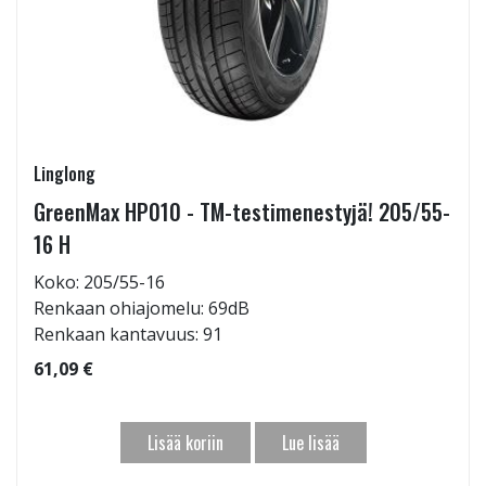
Linglong
GreenMax HP010 - TM-testimenestyjä! 205/55-
16 H
Koko: 205/55-16
Renkaan ohiajomelu: 69dB
Renkaan kantavuus: 91
61,09 €
Lisää koriin
Lue lisää