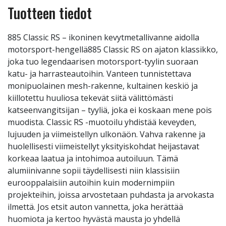
Tuotteen tiedot
885 Classic RS – ikoninen kevytmetallivanne aidolla
motorsport-hengellä885 Classic RS on ajaton klassikko,
joka tuo legendaarisen motorsport-tyylin suoraan
katu- ja harrasteautoihin. Vanteen tunnistettava
monipuolainen mesh-rakenne, kultainen keskiö ja
kiillotettu huuliosa tekevät siitä välittömästi
katseenvangitsijan – tyyliä, joka ei koskaan mene pois
muodista. Classic RS -muotoilu yhdistää keveyden,
lujuuden ja viimeistellyn ulkonäön. Vahva rakenne ja
huolellisesti viimeistellyt yksityiskohdat heijastavat
korkeaa laatua ja intohimoa autoiluun. Tämä
alumiinivanne sopii täydellisesti niin klassisiin
eurooppalaisiin autoihin kuin modernimpiin
projekteihin, joissa arvostetaan puhdasta ja arvokasta
ilmettä. Jos etsit auton vannetta, joka herättää
huomiota ja kertoo hyvästä mausta jo yhdellä