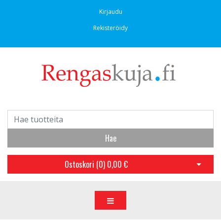
Kirjaudu
Rekisteröidy
Hae
Ostoskori (
0
)
0,00 €
Avaa os