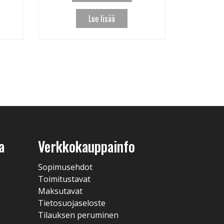
Lue lisää
a
Verkkokauppainfo
Sopimusehdot
Toimitustavat
Maksutavat
Tietosuojaseloste
Tilauksen peruminen