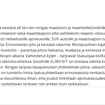
a kestävä all-terrain-rengas maastoon ja maantielleGoodrid
inomaisesti sekä maantieajoon että vaihteleviin maasto-olos
ti nelivetoisille ajoneuvoille, SUV-autoille ja maastoajoon ta
ta. Erinomainen pito ja kestävä rakenne: Monipuolinen käyt
-kuviointi – parantaa pitoa hiekassa, mudassa ja kivisessä
tkojen aikana. Vahvistetut kyljet – tarjoavat lisäsuojaa kivi
alviolosuhteissa. Goodride SL369 A/T on loistava valinta kulj
ön. Rengas tarjoaa tasapainoisen yhdistelmän pitoa, vakautt
e on tunnettu hinta-laatusuhteeltaan erinomaisista renkaista
sa olosuhteissa ilman, että joudut tinkimään ajomukavuudest
tsee luotettavan renkaan niin arkeen kuin seikkailuun.