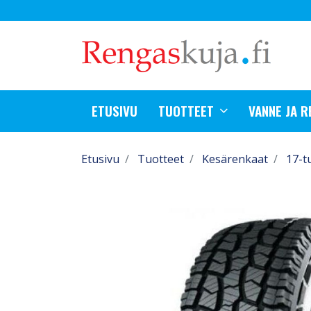
ETUSIVU
TUOTTEET
VANNE JA 
Etusivu
Tuotteet
Kesärenkaat
17-t