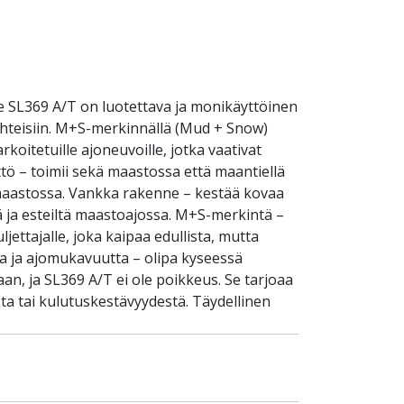
e SL369 A/T on luotettava ja monikäyttöinen
uhteisiin. M+S-merkinnällä (Mud + Snow)
rkoitetuille ajoneuvoille, jotka vaativat
tö – toimii sekä maastossa että maantiellä
 maastossa. Vankka rakenne – kestää kovaa
ltä ja esteiltä maastoajossa. M+S-merkintä –
ettajalle, joka kaipaa edullista, mutta
a ja ajomukavuutta – olipa kyseessä
an, ja SL369 A/T ei ole poikkeus. Se tarjoaa
a tai kulutuskestävyydestä. Täydellinen