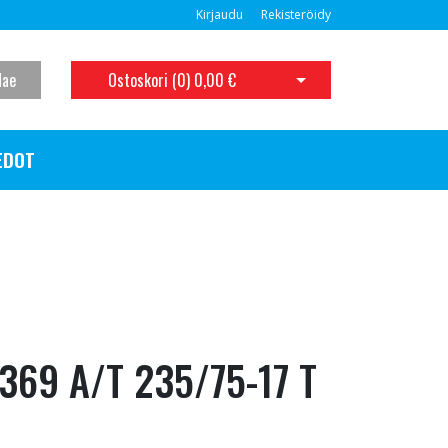
Kirjaudu
Rekisteröidy
Hae
Ostoskori (
0
)
0,00 €
Avaa ostoskori
EDOT
369 A/T 235/75-17 T