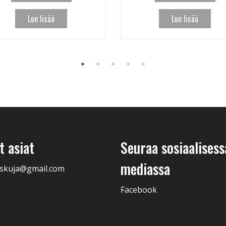
Lue lisää
Lue lisää
 asiat
Seuraa sosiaalisess
mediassa
skuja@gmail.com
Facebook