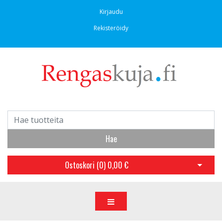
Kirjaudu
Rekisteröidy
Hae
Ostoskori (
0
)
0,00 €
Avaa os