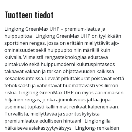
Tuotteen tiedot
Linglong GreenMax UHP – premium-laatua ja
huippupitoa Linglong GreenMax UHP on tyylikkään
sporttinen rengas, jossa on erittäin miellyttävät ajo-
ominaisuudet sekä huippupito niin märällä kuin
kuivalla. Viimeistä rengasteknologiaa edustava
pintakuvio sekä huippumoderni kulutuspintaseos
takaavat vakaan ja tarkan ohjattavuuden kaikissa
kesäolosuhteissa. Leveät pitkittäisurat poistavat vettä
tehokkaasti ja vähentävät huomattavasti vesiliirron
riskiä. Linglong GreenMax UHP on myös äärimmäisen
hiljainen rengas, jonka ajomukavuus jättää jopa
useimmat tuplasti kalliimmat renkaat kalpenemaan.
Turvallista, miellyttävää ja suorituskykyistä
premiumlaatua edulliseen hintaan! Linglongilla
häikäisevä asiakastyytyväisyys Linglong-renkaiden