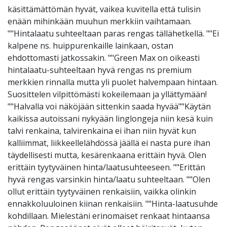
käsittämättömän hyvät, vaikea kuvitella että tulisin
enään mihinkään muuhun merkkiin vaihtamaan.
""Hintalaatu suhteeltaan paras rengas tällähetkellä. ""Ei
kalpene ns. huippurenkaille lainkaan, ostan
ehdottomasti jatkossakin. ""Green Max on oikeasti
hintalaatu-suhteeltaan hyvä rengas ns premium
merkkien rinnalla mutta yli puolet halvempaan hintaan.
Suosittelen vilpittömästi kokeilemaan ja yllättymään!
""Halvalla voi näköjään sittenkin saada hyvää""Käytän
kaikissa autoissani nykyään linglongeja niin kesä kuin
talvi renkaina, talvirenkaina ei ihan niin hyvät kun
kalliimmat, liikkeellelähdössä jäällä ei nasta pure ihan
täydellisesti mutta, kesärenkaana erittäin hyvä. Olen
erittäin tyytyväinen hinta/laatusuhteeseen. ""Erittän
hyvä rengas varsinkin hinta/laatu suhteeltaan. ""Olen
ollut erittäin tyytyväinen renkaisiin, vaikka olinkin
ennakkoluuloinen kiinan renkaisiin. ""Hinta-laatusuhde
kohdillaan. Mielestäni erinomaiset renkaat hintaansa