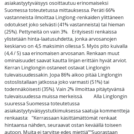
asiakastyytyväisyys osoittautuu erinomaiseksi
Suomessa toteutetussa mittauksessa. Peräti 66%
vastanneista ilmoittaa Linglong-renkaiden ylittäneen
odotukset joko selvästi (41% vastanneista) tai hieman
(25%). Pettyneitä on vain 3%. Erityisesti renkaissa
ylistetään hinta-laatusuhdetta, jonka arvosanojen
keskiarvo on 4,5 maksimin ollessa 5. Myös pito kuivalla
(4,4 / 5) saa erinomaisen arvosanan. Renkaan muut
ominaisuudet saavat kautta linjan erittäin hyvät arviot.
Kerran Linglongin ostaneet ostavat Linglongin
tulevaisuudessakin. Jopa 86% aikoo pitää Linglongin
ostoslistallaan jatkossa joko varmasti (51%) tai
todennäköisesti (35%). Vain 2% ilmoittaa pitäytyvänsä
tulevaisuudessa muissa merkeissä. Alla Linglongin
suuressa Suomessa toteutetussa
asiakastyytyväisyystutkimuksessa saatuja kommentteja
renkaasta: "Kerrassaan käsittämättömät renkaat
hintaansa nähden, seuraavat ostan keväällä toiseen
autoon. Muita ei tarvitse edes miettiä""Suorastaan