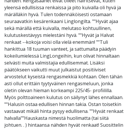
nähden. Rengasäänet eivät olleet häiritsevät, kuten
yleensä edullisissa renkaissa ja pito kuivalla oli hyvä ja
märälläkin hyvä. Tulen todennäköisesti ostamaan
seuraavatkin kesärenkaani Linglongilta. ""Hyvät ajaa
sekä märällä että kuivalla, melutaso kohtuullinen,
kulutuskestävyys mielestäni hyvä. ""Hyvät ja Halvat
renkaat --kokoja voisi olla vielä enemmän! ""Tuli
hankittua 18 tuuman vanteet, ja sattumalta päädyin
kokeilumielessä LingLongeihin, kun olivat hinnaltaan
selvästi muita valmistajia edullisemmat. Lisäksi
päätökseen vaikutti muut julkaistut positiiviset
arvostelut kyseistä rengasmekkiä kohtaan. Olen tähän
asti ollut erittäin tyytyväinen rengasmeluun, jonka
oletin olevan hieman korkeampi 225/45- profiililla.
Myös polttoaineen kulutus on säilynyt lähes ennallaan.
""Halusin ostaa edullisen hinnan takia. Ostan toisetkin
vastaavat mikäli hinta pysyy edullisena. ""Hyvät renkaat
halvalla""Hauskasta nimestä huolimatta (tai siitä
johtuen. . ) hintaansa nähden hyvät renkaat! Suosittelin