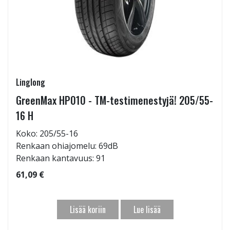
Linglong
GreenMax HP010 - TM-testimenestyjä! 205/55-
16 H
Koko: 205/55-16
Renkaan ohiajomelu: 69dB
Renkaan kantavuus: 91
61,09 €
Lisää koriin
Lue lisää