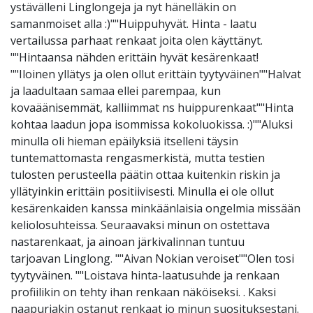
ystävälleni Linglongeja ja nyt hänelläkin on
samanmoiset alla :)""Huippuhyvät. Hinta - laatu
vertailussa parhaat renkaat joita olen käyttänyt.
""Hintaansa nähden erittäin hyvät kesärenkaat!
""Iloinen yllätys ja olen ollut erittäin tyytyväinen""Halvat
ja laadultaan samaa ellei parempaa, kun
kovaäänisemmät, kalliimmat ns huippurenkaat""Hinta
kohtaa laadun jopa isommissa kokoluokissa. :)""Aluksi
minulla oli hieman epäilyksiä itselleni täysin
tuntemattomasta rengasmerkistä, mutta testien
tulosten perusteella päätin ottaa kuitenkin riskin ja
yllätyinkin erittäin positiivisesti. Minulla ei ole ollut
kesärenkaiden kanssa minkäänlaisia ongelmia missään
keliolosuhteissa. Seuraavaksi minun on ostettava
nastarenkaat, ja ainoan järkivalinnan tuntuu
tarjoavan Linglong. ""Aivan Nokian veroiset""Olen tosi
tyytyväinen. ""Loistava hinta-laatusuhde ja renkaan
profiilikin on tehty ihan renkaan näköiseksi. . Kaksi
naapuriakin ostanut renkaat jo minun suosituksestani.