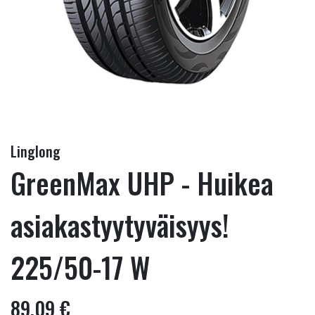
Linglong
GreenMax UHP - Huikea
asiakastyytyväisyys!
225/50-17 W
89,09 €