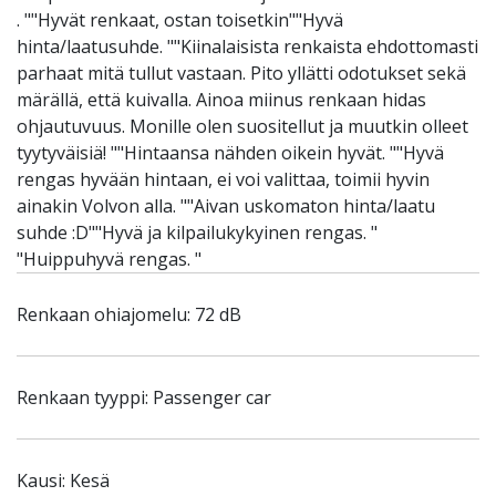
. ""Hyvät renkaat, ostan toisetkin""Hyvä
hinta/laatusuhde. ""Kiinalaisista renkaista ehdottomasti
parhaat mitä tullut vastaan. Pito yllätti odotukset sekä
märällä, että kuivalla. Ainoa miinus renkaan hidas
ohjautuvuus. Monille olen suositellut ja muutkin olleet
tyytyväisiä! ""Hintaansa nähden oikein hyvät. ""Hyvä
rengas hyvään hintaan, ei voi valittaa, toimii hyvin
ainakin Volvon alla. ""Aivan uskomaton hinta/laatu
suhde :D""Hyvä ja kilpailukykyinen rengas. "
"Huippuhyvä rengas. "
Renkaan ohiajomelu: 72 dB
Renkaan tyyppi: Passenger car
Kausi: Kesä