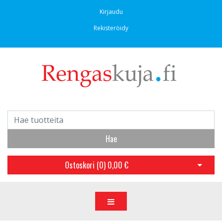
Kirjaudu
Rekisteröidy
Hae
Ostoskori (
0
)
0,00 €
Avaa os