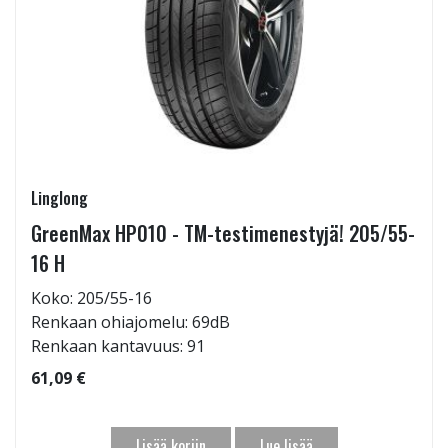
Linglong
GreenMax HP010 - TM-testimenestyjä! 205/55-
16 H
Koko: 205/55-16
Renkaan ohiajomelu: 69dB
Renkaan kantavuus: 91
61,09 €
Lisää koriin
Lue lisää