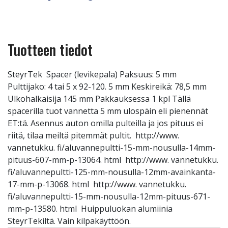
Tuotteen tiedot
SteyrTek Spacer (levikepala) Paksuus: 5 mm
Pulttijako: 4 tai 5 x 92-120. 5 mm Keskireikä: 78,5 mm
Ulkohalkaisija 145 mm Pakkauksessa 1 kpl Tällä
spacerilla tuot vannetta 5 mm ulospäin eli pienennät
ET:tä. Asennus auton omilla pulteilla ja jos pituus ei
riitä, tilaa meiltä pitemmät pultit. http://www.
vannetukku. fi/aluvannepultti-15-mm-nousulla-14mm-
pituus-607-mm-p-13064. html http://www. vannetukku.
fi/aluvannepultti-125-mm-nousulla-12mm-avainkanta-
17-mm-p-13068. html http://www. vannetukku.
fi/aluvannepultti-15-mm-nousulla-12mm-pituus-671-
mm-p-13580. html Huippuluokan alumiinia
SteyrTekiltä. Vain kilpakäyttöön.