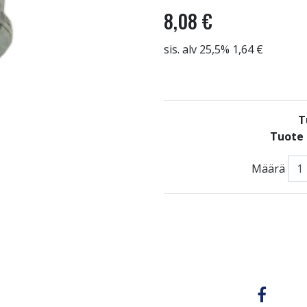
8,08 €
sis. alv 25,5% 1,64 €
T
Tuote 
Määrä