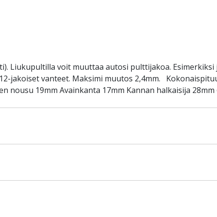
). Liukupultilla voit muuttaa autosi pulttijakoa. Esimerkiksi 
5x112-jakoiset vanteet. Maksimi muutos 2,4mm. Kokonaispit
en nousu 19mm Avainkanta 17mm Kannan halkaisija 28mm 60 a