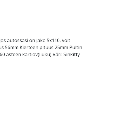
jos autossasi on jako 5x110, voit
uus 56mm Kierteen pituus 25mm Pultin
steen kartiov(liuku) Väri: Sinkitty