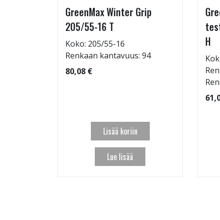
GreenMax Winter Grip
Gre
15/55-16
205/55-16 T
tes
H
Koko: 205/55-16
Renkaan kantavuus: 94
Kok
: 69dB
Ren
80,08 €
 97
Ren
61,
Lisää koriin
Lue lisää