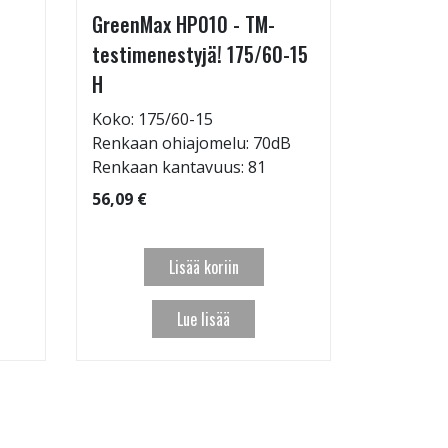
GreenMax HP010 - TM-
GreenMax
testimenestyjä! 175/60-15
205/55-
H
Koko: 20
Renkaan 
Koko: 175/60-15
Renkaan ohiajomelu: 70dB
95,09 €
Renkaan kantavuus: 81
56,09 €
Lisää koriin
Lue lisää