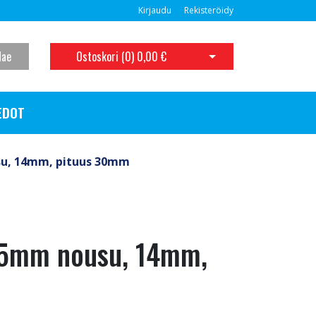
Kirjaudu
Rekisteröidy
Hae
Ostoskori (
0
)
0,00 €
Avaa ostoskori
EDOT
su, 14mm, pituus 30mm
1,5mm nousu, 14mm,