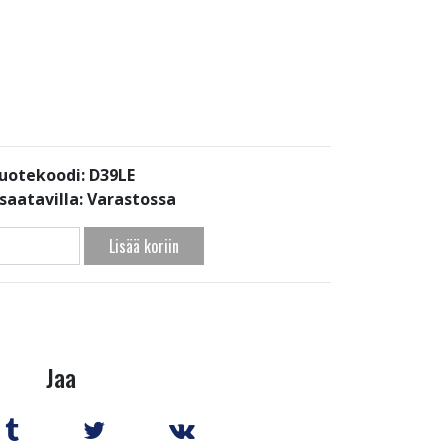
uotekoodi: D39LE
saatavilla:
Varastossa
Lisää koriin
Jaa