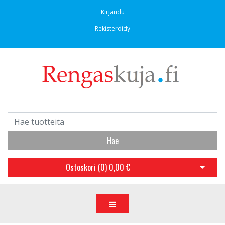
Kirjaudu
Rekisteröidy
Hae
Ostoskori (
0
)
0,00 €
Avaa os