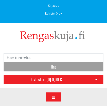
Kirjaudu
Rekisteröidy
Hae
Ostoskori (
0
)
0,00 €
Avaa os