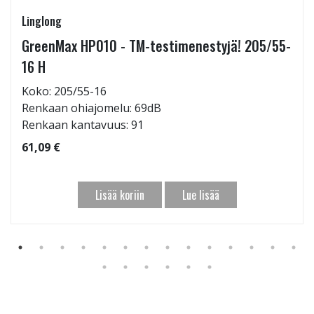
Linglong
GreenMax HP010 - TM-testimenestyjä! 205/55-
16 H
Koko: 205/55-16
Renkaan ohiajomelu: 69dB
Renkaan kantavuus: 91
61,09 €
Lisää koriin
Lue lisää