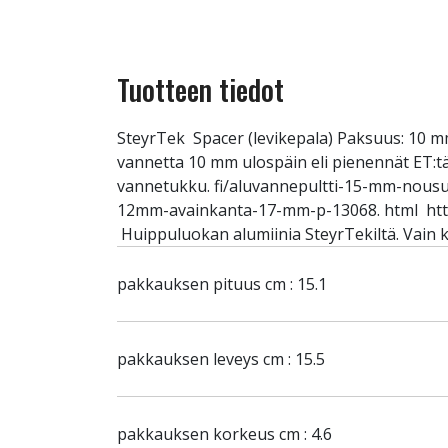
Tuotteen tiedot
SteyrTek Spacer (levikepala) Paksuus: 10 mm
vannetta 10 mm ulospäin eli pienennät ET:tä. 
vannetukku. fi/aluvannepultti-15-mm-nousu
12mm-avainkanta-17-mm-p-13068. html http
Huippuluokan alumiinia SteyrTekiltä. Vain k
pakkauksen pituus cm : 15.1
pakkauksen leveys cm : 15.5
pakkauksen korkeus cm : 4.6