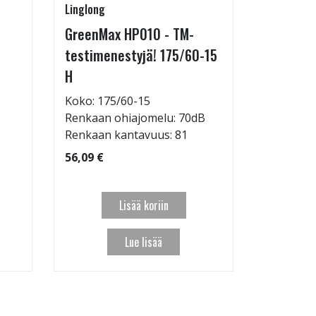
Linglong
Linglong
GreenMax HP010 - TM-
GreenMax
testimenestyjä! 175/60-15
205/55-
H
Koko: 20
Renkaan 
Koko: 175/60-15
Renkaan ohiajomelu: 70dB
95,09 €
Renkaan kantavuus: 81
56,09 €
Lisää koriin
Lue lisää