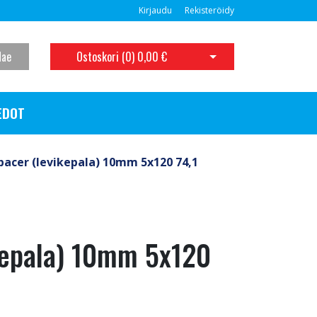
Kirjaudu
Rekisteröidy
Hae
Ostoskori (
0
)
0,00 €
Avaa ostoskori
EDOT
pacer (levikepala) 10mm 5x120 74,1
kepala) 10mm 5x120