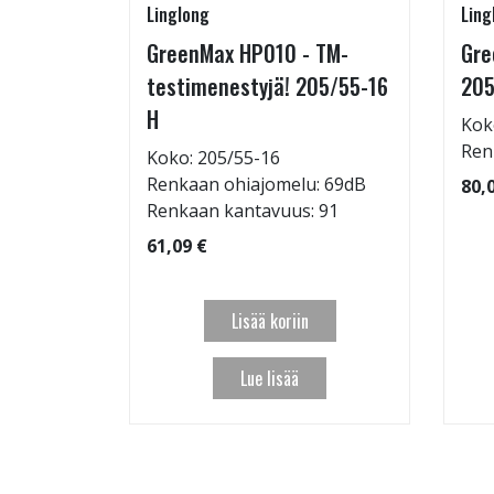
Linglong
Ling
rip
GreenMax HP010 - TM-
Gre
testimenestyjä! 205/55-16
205
H
Kok
: 72dB
Ren
Koko: 205/55-16
 95
Renkaan ohiajomelu: 69dB
80,
Renkaan kantavuus: 91
61,09 €
Lisää koriin
Lue lisää