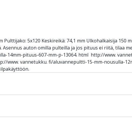
 Pulttijako: 5x120 Keskireikä: 74,1 mm Ulkohalkaisija 150 m
Asennus auton omilla pulteilla ja jos pituus ei riitä, tilaa m
lla-14mm-pituus-607-mm-p-13064. html http://www. vannet
://www. vannetukku. fi/aluvannepultti-15-mm-nousulla-1
ilpakäyttöön.