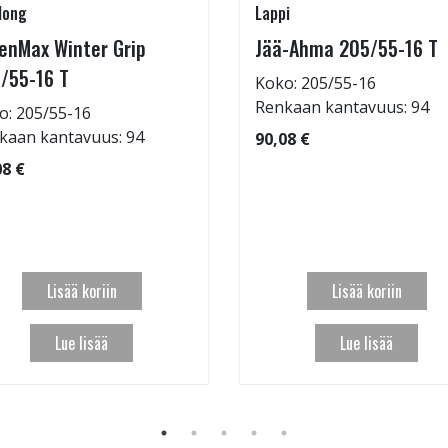
long
Lappi
enMax Winter Grip
Jää-Ahma 205/55-16 T
/55-16 T
Koko: 205/55-16
Renkaan kantavuus: 94
o: 205/55-16
kaan kantavuus: 94
90,08 €
08 €
Lisää koriin
Lisää koriin
Lue lisää
Lue lisää