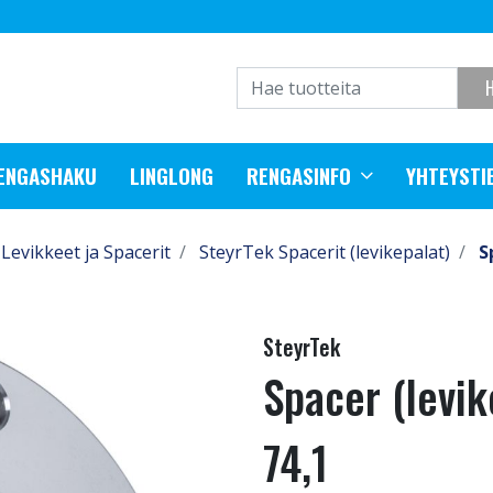
RENGASHAKU
LINGLONG
RENGASINFO
YHTEYSTI
Levikkeet ja Spacerit
SteyrTek Spacerit (levikepalat)
S
SteyrTek
Spacer (levi
74,1