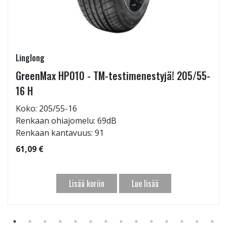
Linglong
GreenMax HP010 - TM-testimenestyjä! 205/55-
16 H
Koko: 205/55-16
Renkaan ohiajomelu: 69dB
Renkaan kantavuus: 91
61,09 €
Lisää koriin
Lue lisää