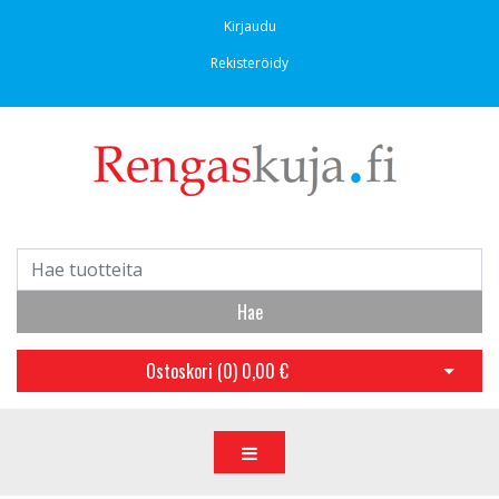
Kirjaudu
Rekisteröidy
Hae
Ostoskori (
0
)
0,00 €
Avaa os