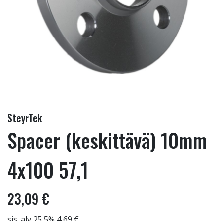
SteyrTek
Spacer (keskittävä) 10mm
4x100 57,1
23,09 €
sis. alv 25,5% 4,69 €