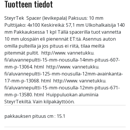
Tuotteen tiedot
SteyrTek Spacer (levikepala) Paksuus: 10 mm
Pulttijako: 4x100 Keskireikä: 57,1 mm Ulkohalkaisija 140
mm Pakkauksessa 1 kpl Tällä spacerilla tuot vannetta
10 mm ulospäin eli pienennät ET:tä. Asennus auton
omilla pulteilla ja jos pituus ei riitä, tilaa meiltä
pitemmät pultit. http://www. vannetukku.
fi/aluvannepultti-15-mm-nousulla-14mm-pituus-607-
mm-p-13064. html http://www. vannetukku.
fi/aluvannepultti-125-mm-nousulla-12mm-avainkanta-
17-mm-p-13068. html http://www. vannetukku.
fi/aluvannepultti-15-mm-nousulla-12mm-pituus-671-
mm-p-13580. html Huippuluokan alumiinia
SteyrTekiltä. Vain kilpakäyttöön.
pakkauksen pituus cm : 15.1