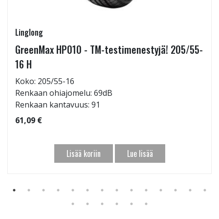
Linglong
GreenMax HP010 - TM-testimenestyjä! 205/55-
16 H
Koko: 205/55-16
Renkaan ohiajomelu: 69dB
Renkaan kantavuus: 91
61,09 €
Lisää koriin
Lue lisää