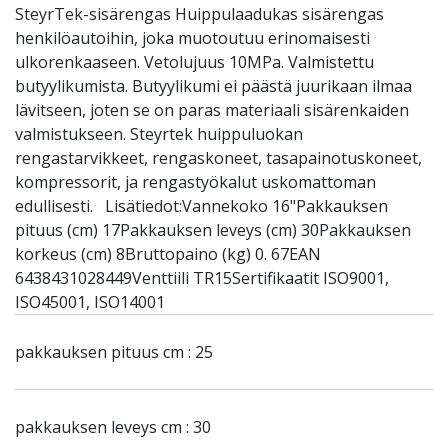
SteyrTek-sisärengas Huippulaadukas sisärengas
henkilöautoihin, joka muotoutuu erinomaisesti
ulkorenkaaseen. Vetolujuus 10MPa. Valmistettu
butyylikumista. Butyylikumi ei päästä juurikaan ilmaa
lävitseen, joten se on paras materiaali sisärenkaiden
valmistukseen. Steyrtek huippuluokan
rengastarvikkeet, rengaskoneet, tasapainotuskoneet,
kompressorit, ja rengastyökalut uskomattoman
edullisesti. Lisätiedot:Vannekoko 16"Pakkauksen
pituus (cm) 17Pakkauksen leveys (cm) 30Pakkauksen
korkeus (cm) 8Bruttopaino (kg) 0. 67EAN
6438431028449Venttiili TR15Sertifikaatit ISO9001,
ISO45001, ISO14001
pakkauksen pituus cm : 25
pakkauksen leveys cm : 30