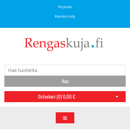
Kirjaudu
Rekisteröidy
Hae
Ostoskori (
0
)
0,00 €
Avaa os