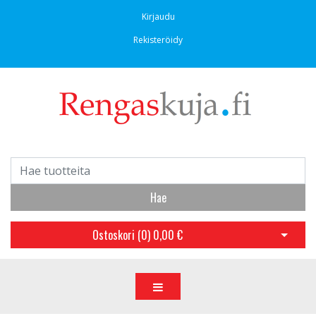
Kirjaudu
Rekisteröidy
Hae
Ostoskori (
0
)
0,00 €
Avaa os