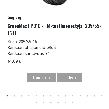
Linglong
GreenMax HP010 - TM-testimenestyjä! 205/55-
16 H
Koko: 205/55-16
Renkaan ohiajomelu: 69dB
Renkaan kantavuus: 91
61,09 €
Lisää koriin
Lue lisää