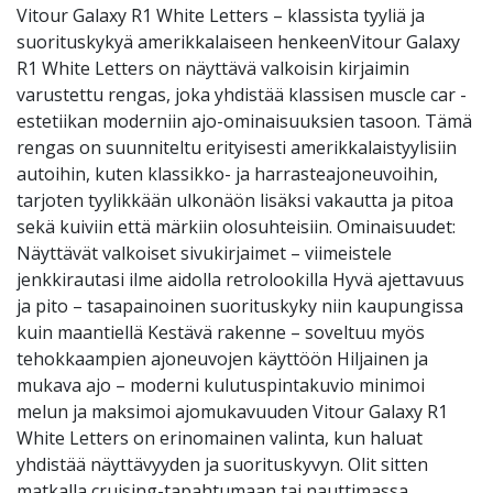
Vitour Galaxy R1 White Letters – klassista tyyliä ja
suorituskykyä amerikkalaiseen henkeenVitour Galaxy
R1 White Letters on näyttävä valkoisin kirjaimin
varustettu rengas, joka yhdistää klassisen muscle car -
estetiikan moderniin ajo-ominaisuuksien tasoon. Tämä
rengas on suunniteltu erityisesti amerikkalaistyylisiin
autoihin, kuten klassikko- ja harrasteajoneuvoihin,
tarjoten tyylikkään ulkonäön lisäksi vakautta ja pitoa
sekä kuiviin että märkiin olosuhteisiin. Ominaisuudet:
Näyttävät valkoiset sivukirjaimet – viimeistele
jenkkirautasi ilme aidolla retrolookilla Hyvä ajettavuus
ja pito – tasapainoinen suorituskyky niin kaupungissa
kuin maantiellä Kestävä rakenne – soveltuu myös
tehokkaampien ajoneuvojen käyttöön Hiljainen ja
mukava ajo – moderni kulutuspintakuvio minimoi
melun ja maksimoi ajomukavuuden Vitour Galaxy R1
White Letters on erinomainen valinta, kun haluat
yhdistää näyttävyyden ja suorituskyvyn. Olit sitten
matkalla cruising-tapahtumaan tai nauttimassa