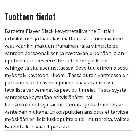
Tuotteen tiedot
Barzetta Player Black kevytmetallivanne Erittäin
urheilullinen ja laadukas mattamusta alumiinivanne
vaativaankin makuun. Punainen raita viimeistelee
vanteen persoonallisen ja näyttävän ulkonäön ja on
upotettu vanteeseen siten, ettei rengaskone
vahingoita sitä asennettaessa. Soveltuu erinomaisesti
myös talvikäyttöön. Huom. Tässä auton vanteessa on
parhaan mahdollisen lujuuden saavuttamiseksi
tavallista vahvemmat kapeat pultinreiät. Tästä syystä
vanteessa käytetään erityisiä tähti- tai
kuusiokolopultteja tai -muttereita, jotka toimitetaan
vanteiden mukana. Erikoispulttien ansiosta et tarvitse
myöskään erillisiä lukkopultteja tai -muttereita. Valitse
Barzetta kun vaadit parasta!