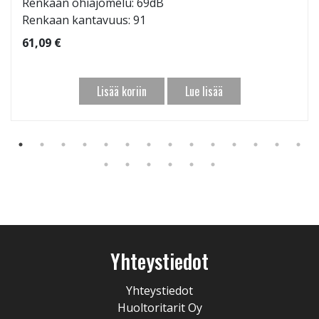
Renkaan ohiajomelu: 69dB
Renkaan kantavuus: 91
61,09 €
Lisää koriin
Lue lisää
Yhteystiedot
Yhteystiedot
Huoltoritarit Oy