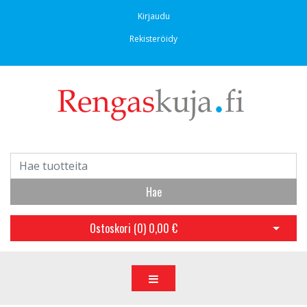
Kirjaudu
Rekisteröidy
Hae
Ostoskori (
0
)
0,00 €
Avaa os