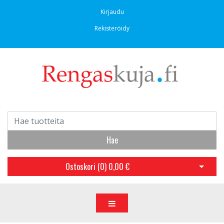
Kirjaudu
Rekisteröidy
Hae
Ostoskori (
0
)
0,00 €
Avaa os