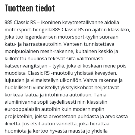
Tuotteen tiedot
885 Classic RS – ikoninen kevytmetallivanne aidolla
motorsport-hengellä885 Classic RS on ajaton klassikko,
joka tuo legendaarisen motorsport-tyylin suoraan
katu- ja harrasteautoihin. Vanteen tunnistettava
monipuolainen mesh-rakenne, kultainen keskiö ja
kiillotettu huuliosa tekevät siitä välittömästi
katseenvangitsijan – tyyliä, joka ei koskaan mene pois
muodista. Classic RS -muotoilu yhdistää keveyden,
lujuuden ja viimeistellyn ulkonäön. Vahva rakenne ja
huolellisesti viimeistellyt yksityiskohdat heijastavat
korkeaa laatua ja intohimoa autoiluun. Tämä
alumiinivanne sopii täydellisesti niin klassisiin
eurooppalaisiin autoihin kuin modernimpiin
projekteihin, joissa arvostetaan puhdasta ja arvokasta
ilmettä. Jos etsit auton vannetta, joka herättää
huomiota ja kertoo hyvästä mausta jo yhdellä