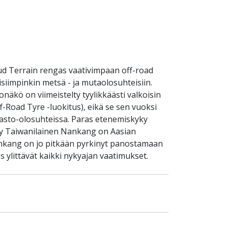
d Terrain rengas vaativimpaan off-road
siimpinkin metsä - ja mutaolosuhteisiin.
kö on viimeistelty tyylikkäästi valkoisin
Road Tyre -luokitus), eikä se sen vuoksi
aasto-olosuhteissa. Paras etenemiskyky
ely Taiwanilainen Nankang on Aasian
Nankang on jo pitkään pyrkinyt panostamaan
 ylittävät kaikki nykyajan vaatimukset.