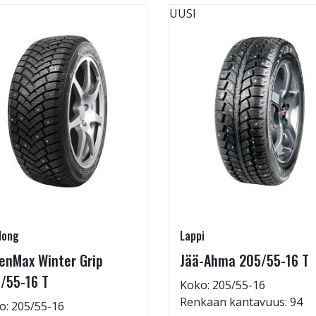
UUSI
long
Lappi
enMax Winter Grip
Jää-Ahma 205/55-16 T
/55-16 T
Koko: 205/55-16
Renkaan kantavuus: 94
o: 205/55-16