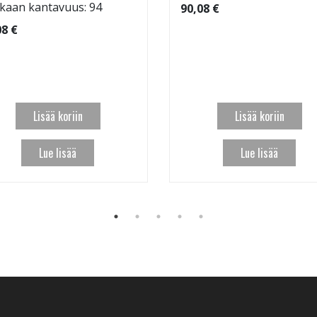
kaan kantavuus: 94
90,08 €
08 €
Lisää koriin
Lisää koriin
Lue lisää
Lue lisää