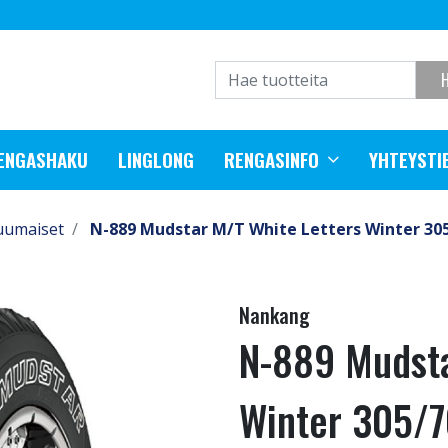
RENGASHAKU
LINGLONG
RENGASINFO
YHTEYSTI
uumaiset
N-889 Mudstar M/T White Letters Winter 30
Nankang
N-889 Mudsta
Winter 305/7