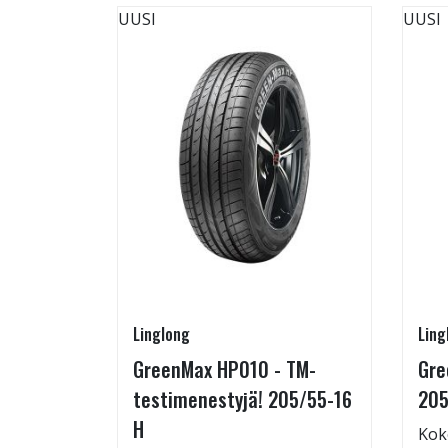
UUSI
UUSI
Linglong
Ling
rip
GreenMax HP010 - TM-
Gre
testimenestyjä! 205/55-16
205
H
Kok