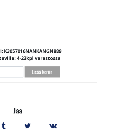
i: K3057016NANKANGN889
avilla:
4-23kpl varastossa
Lisää koriin
Jaa