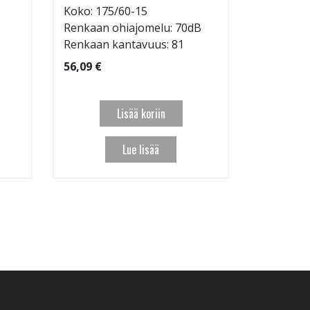
Renkaan 
Koko: 175/60-15
Renkaan ohiajomelu: 70dB
95,09 €
Renkaan kantavuus: 81
56,09 €
Lisää koriin
Lue lisää