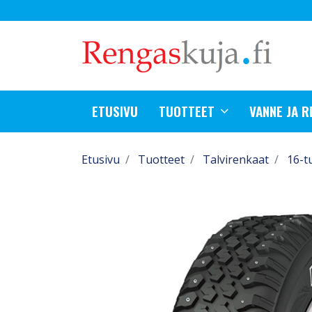
ETUSIVU
TUOTTEET
VANNE JA 
Etusivu
Tuotteet
Talvirenkaat
16-t