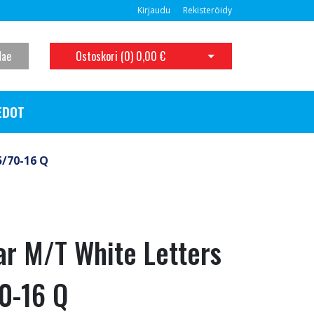
Kirjaudu
Rekisteröidy
Hae
Ostoskori (
0
)
0,00 €
Avaa ostoskori
EDOT
5/70-16 Q
r M/T White Letters
0-16 Q