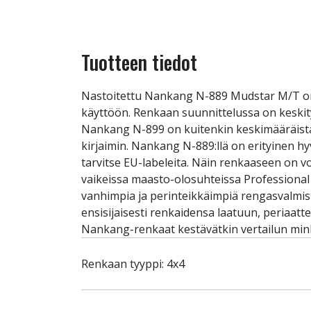
Tuotteen tiedot
Nastoitettu Nankang N-889 Mudstar M/T on 
käyttöön. Renkaan suunnittelussa on keskity
Nankang N-899 on kuitenkin keskimääräistä 
kirjaimin. Nankang N-889:llä on erityinen 
tarvitse EU-labeleita. Näin renkaaseen on v
vaikeissa maasto-olosuhteissa Professional 
vanhimpia ja perinteikkäimpiä rengasvalmist
ensisijaisesti renkaidensa laatuun, periaatt
Nankang-renkaat kestävätkin vertailun mink
Renkaan tyyppi: 4x4