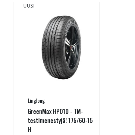
UUSI
UUSI
Linglong
Linglong
GreenMax HP010 - TM-
GreenMax
testimenestyjä! 175/60-15
205/55-
H
Koko: 20