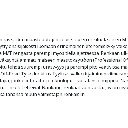
raskaiden maastoautojen ja pick-upien ensiluokkainen Mu
tty ensisijaisesti luomaan erinomainen etenemiskyky vaikei
M/T rengasta parempi myös tiellä ajettaessa. Renkaan ulkonä
hyväksyntä ammattimaiseen maastokäyttöön (Professional Off-
oitu tehdä suurempi urasyvyys ja parempi pito vaativissa m
Off-Road Tyre -luokitus Tyylikäs valkokirjaiminen viimeist
ajia, jonka tietotaito ja teknologia ovat alansa huippua. 
ena on ollut etteivät Nankang-renkaat vain vastaa, vaan myös
ä tahansa muun valmistajan renkaisiin.