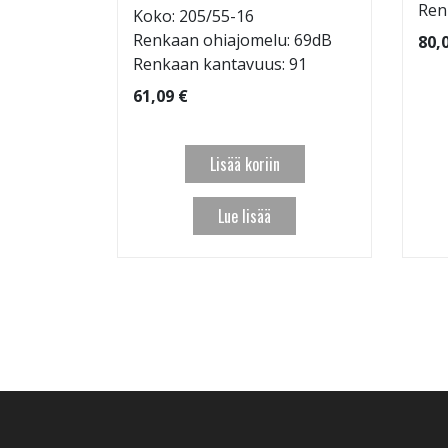
: 72dB
Ren
Koko: 205/55-16
 95
Renkaan ohiajomelu: 69dB
80,
Renkaan kantavuus: 91
61,09 €
Lisää koriin
Lue lisää