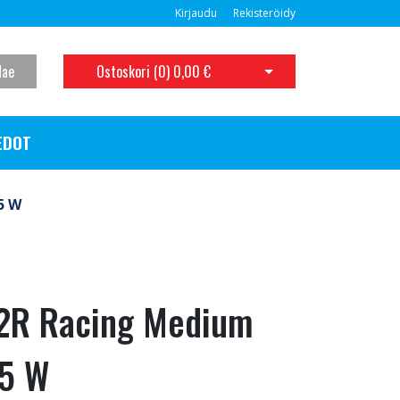
Kirjaudu
Rekisteröidy
Hae
Ostoskori (
0
)
0,00 €
Avaa ostoskori
EDOT
5 W
-2R Racing Medium
15 W