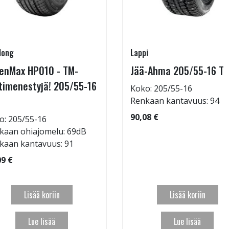
long
Lappi
enMax HP010 - TM-
Jää-Ahma 205/55-16 T
timenestyjä! 205/55-16
Koko: 205/55-16
Renkaan kantavuus: 94
90,08 €
o: 205/55-16
kaan ohiajomelu: 69dB
kaan kantavuus: 91
09 €
Lisää koriin
Lisää koriin
Lue lisää
Lue lisää