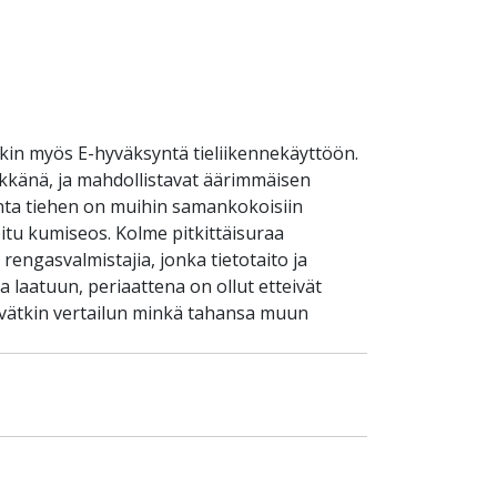
kin myös E-hyväksyntä tieliikennekäyttöön.
äykkänä, ja mahdollistavat äärimmäisen
inta tiehen on muihin samankokoisiin
itu kumiseos. Kolme pitkittäisuraa
engasvalmistajia, jonka tietotaito ja
laatuun, periaattena on ollut etteivät
ävätkin vertailun minkä tahansa muun