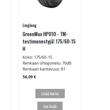
Linglong
Linglong
GreenMax HP010 - TM-
GreenMax
testimenestyjä! 175/60-15
205/55-
H
Koko: 20
Renkaan 
Koko: 175/60-15
Renkaan ohiajomelu: 70dB
95,09 €
Renkaan kantavuus: 81
56,09 €
Lisää koriin
Lue lisää