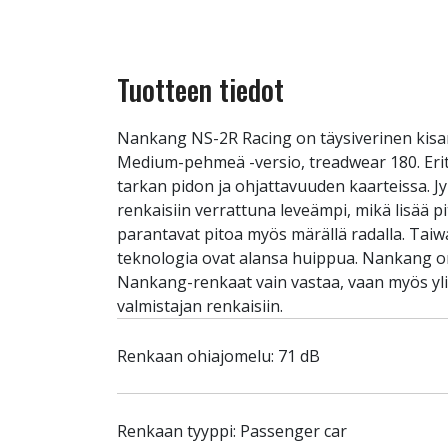
Tuotteen tiedot
Nankang NS-2R Racing on täysiverinen kisar
Medium-pehmeä -versio, treadwear 180. Eritt
tarkan pidon ja ohjattavuuden kaarteissa. J
renkaisiin verrattuna leveämpi, mikä lisää 
parantavat pitoa myös märällä radalla. Taiw
teknologia ovat alansa huippua. Nankang on 
Nankang-renkaat vain vastaa, vaan myös yl
valmistajan renkaisiin.
Renkaan ohiajomelu: 71 dB
Renkaan tyyppi: Passenger car