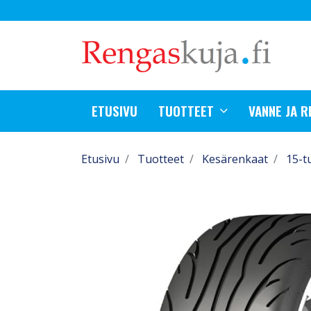
ETUSIVU
TUOTTEET
VANNE JA 
Etusivu
Tuotteet
Kesärenkaat
15-t