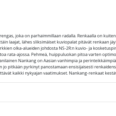
engas, joka on parhaimmillaan radalla. Renkaalla on kuiten
äin laajat, lähes sliksimäiset kuviopalat pitävät renkaan j
yrkkien olka-alueiden johdosta NS-2R:n kuvio- ja kosketusp
pitoa rata-ajossa. Pehmeä, huippuluokan pitoa varten optimo
anilainen Nankang on Aasian vanhimpia ja perinteikkäimpiä r
jo pitkään pyrkinyt panostamaan ensisijaisesti renkaidensa 
ittävät kaikki nykyajan vaatimukset. Nankang-renkaat kest