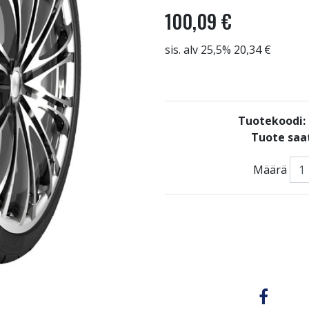
100,09 €
sis. alv 25,5% 20,34 €
Tuotekoodi
Tuote saat
Määrä