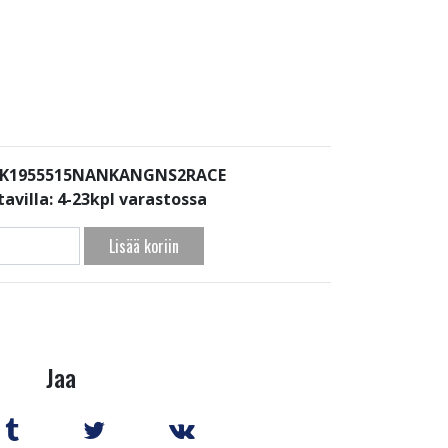
: K1955515NANKANGNS2RACE
avilla:
4-23kpl varastossa
Lisää koriin
Jaa