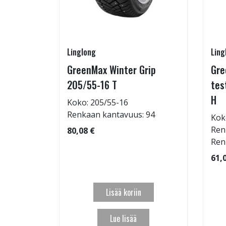
Linglong
Ling
GreenMax Winter Grip
Gre
15/55-16
205/55-16 T
tes
H
Koko: 205/55-16
Renkaan kantavuus: 94
Kok
: 69dB
Ren
80,08 €
 97
Ren
61,
Lisää koriin
Lue lisää