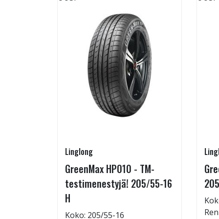
Linglong
Ling
rip
GreenMax HP010 - TM-
Gre
testimenestyjä! 205/55-16
205
H
Kok
: 72dB
Ren
Koko: 205/55-16