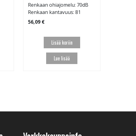
Renkaan ohiajomelu: 70dB
95,09 €
Renkaan kantavuus: 81
56,09 €
Lisää koriin
Lue lisää
a
Verkkokauppainfo