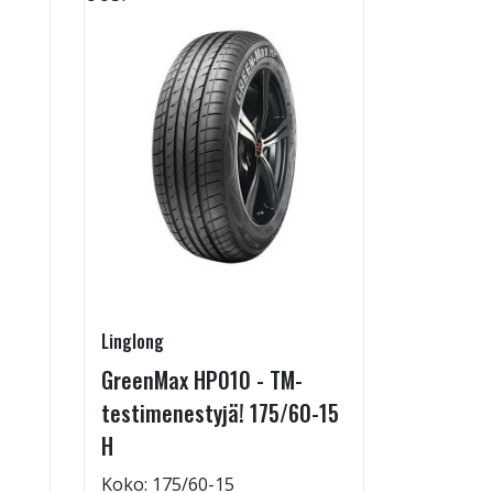
Linglong
Linglong
GreenMax HP010 - TM-
GreenMax
testimenestyjä! 175/60-15
205/55-
H
Koko: 20
Renkaan 
Koko: 175/60-15