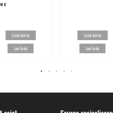
08 €
Lisää koriin
Lisää koriin
Lue lisää
Lue lisää
 asiat
Seuraa sosiaalisess