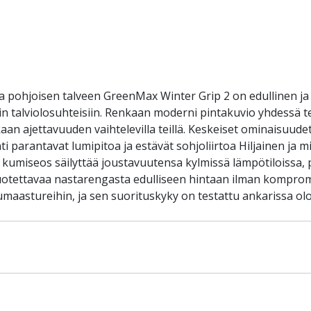
a pohjoisen talveen GreenMax Winter Grip 2 on edullinen ja
isiin talviolosuhteisiin. Renkaan moderni pintakuvio yhdess
kaan ajettavuuden vaihtelevilla teillä. Keskeiset ominaisuud
ointi parantavat lumipitoa ja estävät sohjoliirtoa Hiljainen j
ä kumiseos säilyttää joustavuutensa kylmissä lämpötiloissa
it luotettavaa nastarengasta edulliseen hintaan ilman komprom
umaastureihin, ja sen suorituskyky on testattu ankarissa olo