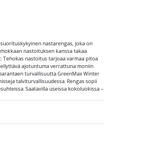
 suorituskykyinen nastarengas, joka on
ä tehokkaan nastoituksen kanssa takaa
et: Tehokas nastoitus tarjoaa varmaa pitoa
a miellyttävä ajotuntuma verrattuna moniin
, parantaen turvallisuutta GreenMax Winter
isseja talviturvallisuudessa. Rengas sopii
suhteissa. Saatavilla useissa kokoluokissa –