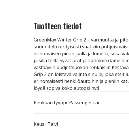
Tuotteen tiedot
GreenMax Winter Grip 2 – varmuutta ja pito
suunniteltu erityisesti vaativiin pohjoisma
erinomaisen pidon jäällä ja lumella, sekä va
jäisillä teillä Syvät urat ja optimoitu lamell
vastaaviin budjettiluokan renkaisiin Kestäv
Grip 2 on loistava valinta sinulle, joka ets
erinomaisesti henkilöautoihin ja pieniin kat
löydä sopiva koko autoosi nyt!
Renkaan tyyppi: Passenger car
Kausi: Talvi