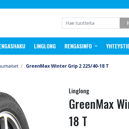
RENGASHAKU
LINGLONG
RENGASINFO
YHTEYSTI
uumaiset
GreenMax Winter Grip 2 225/40-18 T
Linglong
GreenMax Win
18 T