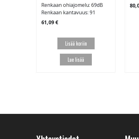
 95
Renkaan ohiajomelu: 69dB
80,
Renkaan kantavuus: 91
61,09 €
Lisää koriin
Lue lisää
Yhteystiedot
Muut