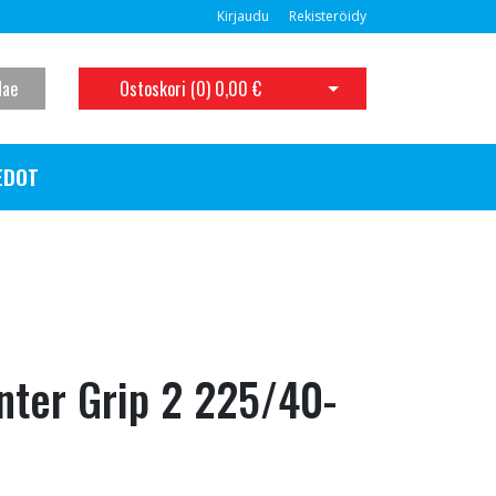
Kirjaudu
Rekisteröidy
Hae
Ostoskori (
0
)
0,00 €
Avaa ostoskori
EDOT
ter Grip 2 225/40-