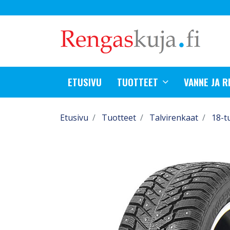
ETUSIVU
TUOTTEET
VANNE JA 
Etusivu
Tuotteet
Talvirenkaat
18-t