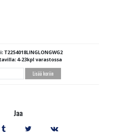
i: T2254018LINGLONGWG2
avilla:
4-23kpl varastossa
Lisää koriin
Jaa