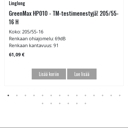
Linglong
GreenMax HP010 - TM-testimenestyjä! 205/55-
16 H
Koko: 205/55-16
Renkaan ohiajomelu: 69dB
Renkaan kantavuus: 91
61,09 €
Lisää koriin
Lue lisää