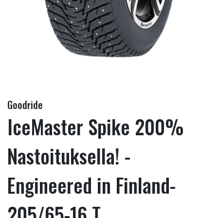
Goodride
IceMaster Spike 200%
Nastoituksella! -
Engineered in Finland-
205/65-16 T