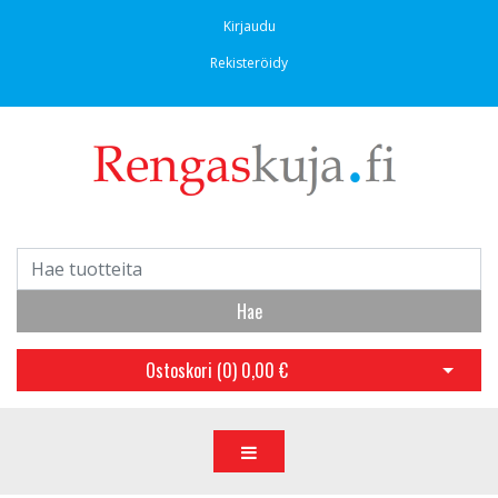
Kirjaudu
Rekisteröidy
Hae
Ostoskori (
0
)
0,00 €
Avaa os