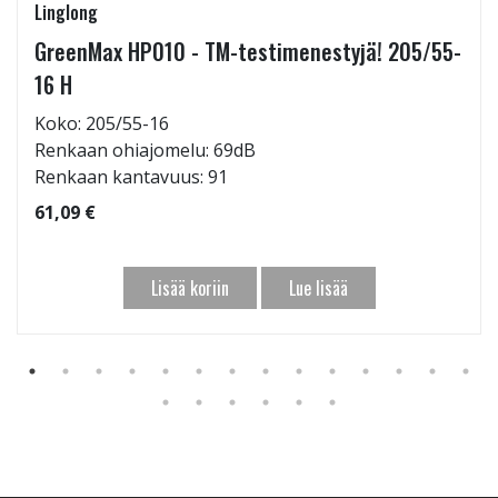
Linglong
GreenMax HP010 - TM-testimenestyjä! 205/55-
16 H
Koko: 205/55-16
Renkaan ohiajomelu: 69dB
Renkaan kantavuus: 91
61,09 €
Lisää koriin
Lue lisää