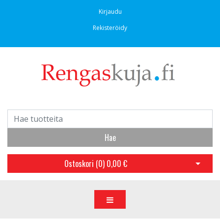
Kirjaudu
Rekisteröidy
Hae
Ostoskori (
0
)
0,00 €
Avaa os