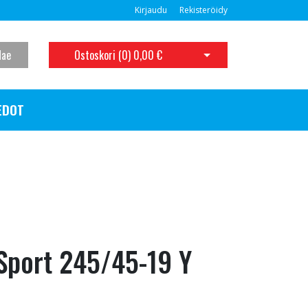
Kirjaudu
Rekisteröidy
Hae
Ostoskori (
0
)
0,00 €
Avaa ostoskori
EDOT
Sport 245/45-19 Y