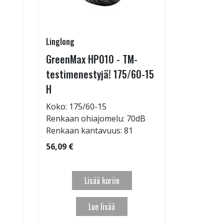
Linglong
Linglong
GreenMax HP010 - TM-
GreenMax
testimenestyjä! 175/60-15
205/55-
H
Koko: 20
Renkaan 
Koko: 175/60-15
Renkaan ohiajomelu: 70dB
95,09 €
Renkaan kantavuus: 81
56,09 €
Lisää koriin
Lue lisää