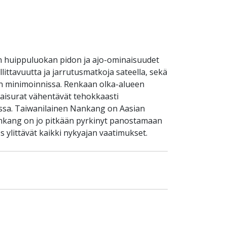
an huippuluokan pidon ja ajo-ominaisuudet
llittavuutta ja jarrutusmatkoja sateella, sekä
isen minimoinnissa. Renkaan olka-alueen
taisurat vähentävät tehokkaasti
issa. Taiwanilainen Nankang on Aasian
Nankang on jo pitkään pyrkinyt panostamaan
 ylittävät kaikki nykyajan vaatimukset.