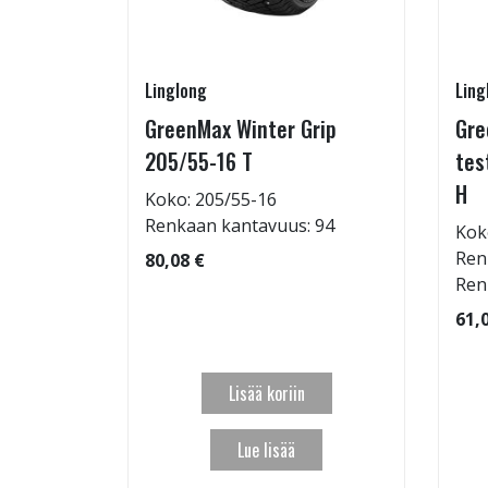
Linglong
Ling
GreenMax Winter Grip
Gre
15/55-16
205/55-16 T
tes
H
Koko: 205/55-16
Renkaan kantavuus: 94
Kok
: 69dB
Ren
80,08 €
 97
Ren
61,
Lisää koriin
Lue lisää