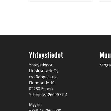
Yhteystiedot
Muut
Yhteystiedot
renga
Huoltoritarit Oy
c/o Rengaskuja
Finnoontie 10
02280 Espoo
Y-tunnus: 2609977-4
Myynti
+358 45 2662 000