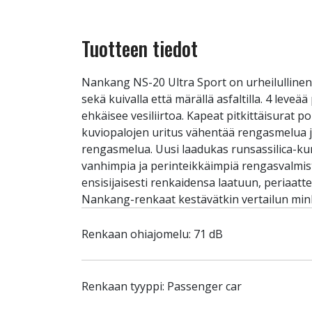
Tuotteen tiedot
Nankang NS-20 Ultra Sport on urheilullinen
sekä kuivalla että märällä asfaltilla. 4 leve
ehkäisee vesiliirtoa. Kapeat pitkittäisurat 
kuviopalojen uritus vähentää rengasmelua ja
rengasmelua. Uusi laadukas runsassilica-k
vanhimpia ja perinteikkäimpiä rengasvalmist
ensisijaisesti renkaidensa laatuun, periaatt
Nankang-renkaat kestävätkin vertailun mink
Renkaan ohiajomelu: 71 dB
Renkaan tyyppi: Passenger car