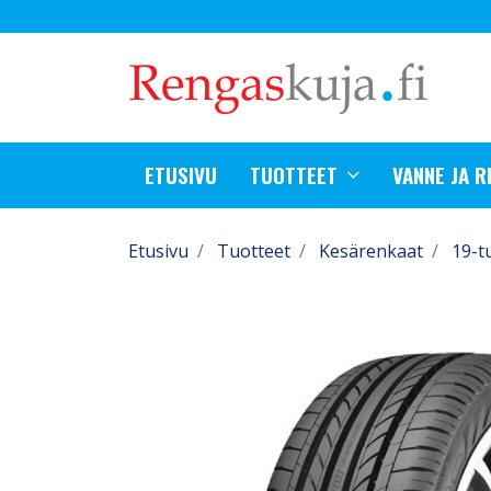
ETUSIVU
TUOTTEET
VANNE JA 
Etusivu
Tuotteet
Kesärenkaat
19-t