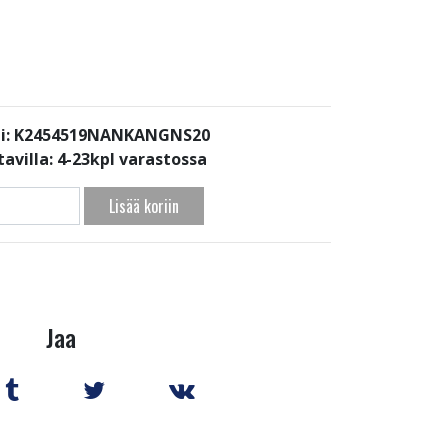
i: K2454519NANKANGNS20
avilla:
4-23kpl varastossa
Lisää koriin
Jaa