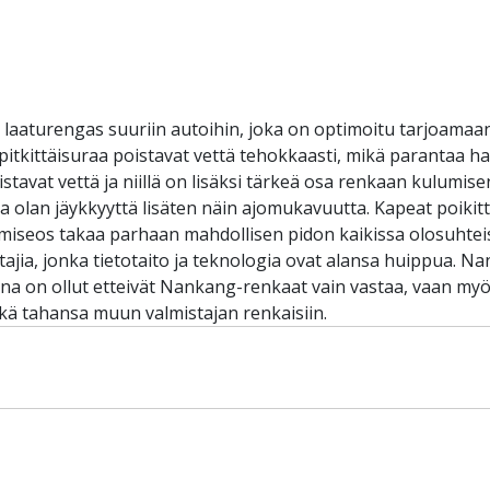
 laaturengas suuriin autoihin, joka on optimoitu tarjoama
ää pitkittäisuraa poistavat vettä tehokkaasti, mikä parantaa ha
poistavat vettä ja niillä on lisäksi tärkeä osa renkaan kulum
 olan jäykkyyttä lisäten näin ajomukavuutta. Kapeat poikit
umiseos takaa parhaan mahdollisen pidon kaikissa olosuhte
ajia, jonka tietotaito ja teknologia ovat alansa huippua. 
ena on ollut etteivät Nankang-renkaat vain vastaa, vaan myös
ä tahansa muun valmistajan renkaisiin.