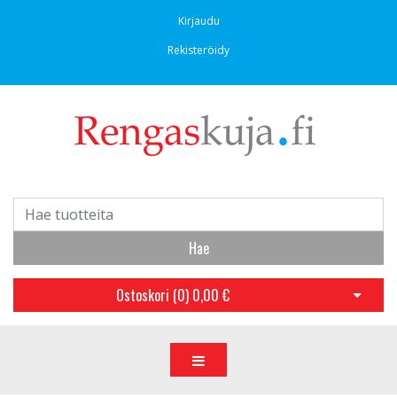
Kirjaudu
Rekisteröidy
Hae
Ostoskori (
0
)
0,00 €
Avaa os