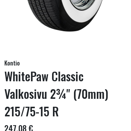
Kontio
WhitePaw Classic
Valkosivu 2¾" (70mm)
215/75-15 R
247,08 €