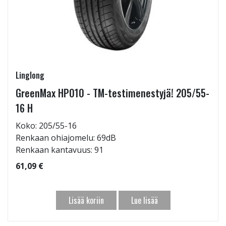
Linglong
GreenMax HP010 - TM-testimenestyjä! 205/55-
16 H
Koko: 205/55-16
Renkaan ohiajomelu: 69dB
Renkaan kantavuus: 91
61,09 €
Lisää koriin
Lue lisää