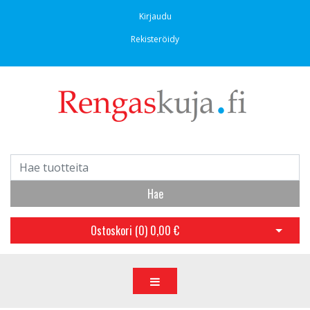
Kirjaudu
Rekisteröidy
Hae
Ostoskori (
0
)
0,00 €
Avaa os