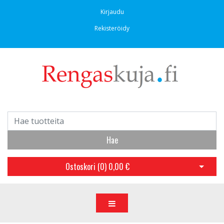
Kirjaudu
Rekisteröidy
Hae
Ostoskori (
0
)
0,00 €
Avaa os