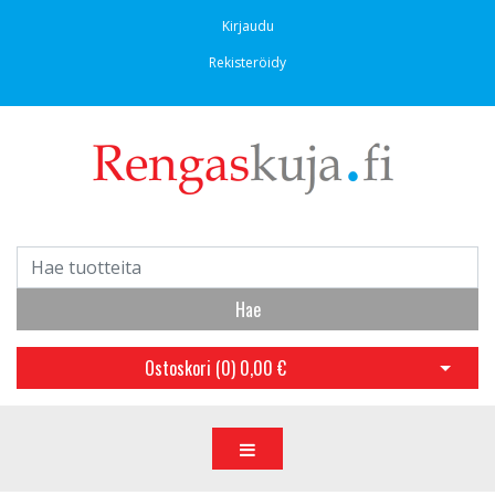
Kirjaudu
Rekisteröidy
Hae
Ostoskori (
0
)
0,00 €
Avaa os