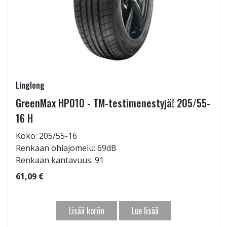
Linglong
GreenMax HP010 - TM-testimenestyjä! 205/55-
16 H
Koko: 205/55-16
Renkaan ohiajomelu: 69dB
Renkaan kantavuus: 91
61,09 €
Lisää koriin
Lue lisää