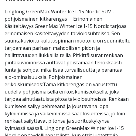
Linglong GreenMax Winter Ice I-15 Nordic SUV -
pohjoismainen kitkarengas Erinomainen
käsiteltävyys:GreenMax Winter Ice I-15 Nordic tarjoaa
erinomaisen käsiteltävyyden talviolosuhteissa. Sen
suuntakuvioitu kulutuspinnan muotoilu on suunniteltu
tarjoamaan parhaan mahdollisen pidon ja
hallittavuuden liukkailla teillä. Pitkittäisurat renkaan
pintakuvioinnissa auttavat poistamaan tehokkaasti
lunta ja sohjoa, mikä lisää turvallisuutta ja parantaa
ajo-ominaisuuksia. Pohjoismainen
erikoiskumiseos:Tämä kitkarengas on varustettu
uudella pohjoismaisella erikoiskumiseoksella, joka
tarjoaa ainutlaatuista pitoa talviolosuhteissa. Renkaan
kumiseos säilyy pehmeänä ja joustavana jopa
kylmimmissä ja vaikeimmissa sääolosuhteissa, jolloin
renkaat säilyttävät pitonsa ja suorituskykynsä
kylmässä säässä. Linglong GreenMax Winter Ice I-15
Nordic on täydellinen valinta, kun etsit luotettavia