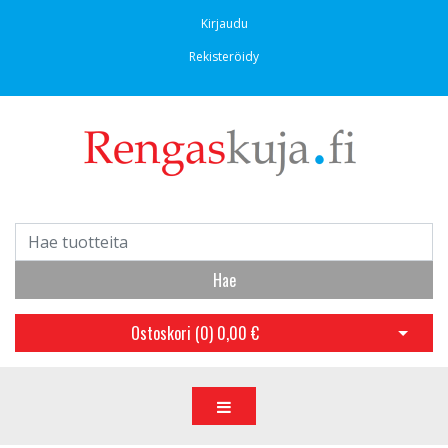
Kirjaudu
Rekisteröidy
Hae
Ostoskori (
0
)
0,00 €
Avaa os