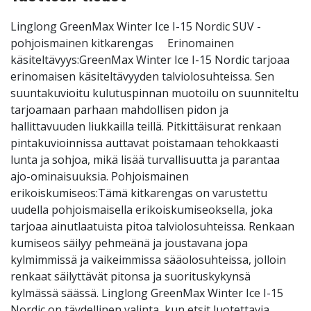
Linglong GreenMax Winter Ice I-15 Nordic SUV -
pohjoismainen kitkarengas Erinomainen
käsiteltävyys:GreenMax Winter Ice I-15 Nordic tarjoaa
erinomaisen käsiteltävyyden talviolosuhteissa. Sen
suuntakuvioitu kulutuspinnan muotoilu on suunniteltu
tarjoamaan parhaan mahdollisen pidon ja
hallittavuuden liukkailla teillä. Pitkittäisurat renkaan
pintakuvioinnissa auttavat poistamaan tehokkaasti
lunta ja sohjoa, mikä lisää turvallisuutta ja parantaa
ajo-ominaisuuksia. Pohjoismainen
erikoiskumiseos:Tämä kitkarengas on varustettu
uudella pohjoismaisella erikoiskumiseoksella, joka
tarjoaa ainutlaatuista pitoa talviolosuhteissa. Renkaan
kumiseos säilyy pehmeänä ja joustavana jopa
kylmimmissä ja vaikeimmissa sääolosuhteissa, jolloin
renkaat säilyttävät pitonsa ja suorituskykynsä
kylmässä säässä. Linglong GreenMax Winter Ice I-15
Nordic on täydellinen valinta, kun etsit luotettavia