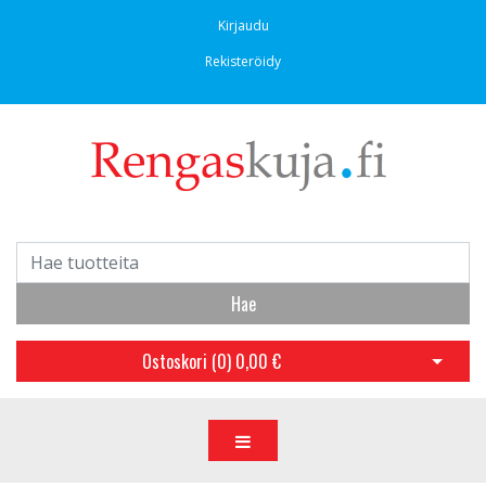
Kirjaudu
Rekisteröidy
Hae
Ostoskori (
0
)
0,00 €
Avaa os