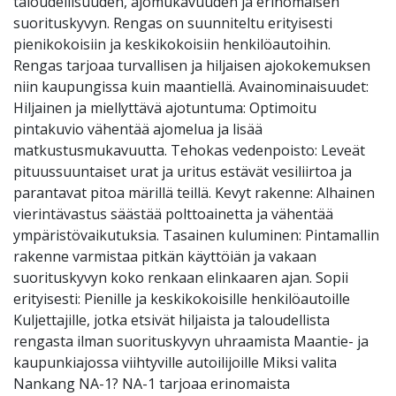
taloudellisuuden, ajomukavuuden ja erinomaisen
suorituskyvyn. Rengas on suunniteltu erityisesti
pienikokoisiin ja keskikokoisiin henkilöautoihin.
Rengas tarjoaa turvallisen ja hiljaisen ajokokemuksen
niin kaupungissa kuin maantiellä. Avainominaisuudet:
Hiljainen ja miellyttävä ajotuntuma: Optimoitu
pintakuvio vähentää ajomelua ja lisää
matkustusmukavuutta. Tehokas vedenpoisto: Leveät
pituussuuntaiset urat ja uritus estävät vesiliirtoa ja
parantavat pitoa märillä teillä. Kevyt rakenne: Alhainen
vierintävastus säästää polttoainetta ja vähentää
ympäristövaikutuksia. Tasainen kuluminen: Pintamallin
rakenne varmistaa pitkän käyttöiän ja vakaan
suorituskyvyn koko renkaan elinkaaren ajan. Sopii
erityisesti: Pienille ja keskikokoisille henkilöautoille
Kuljettajille, jotka etsivät hiljaista ja taloudellista
rengasta ilman suorituskyvyn uhraamista Maantie- ja
kaupunkiajossa viihtyville autoilijoille Miksi valita
Nankang NA-1? NA-1 tarjoaa erinomaista