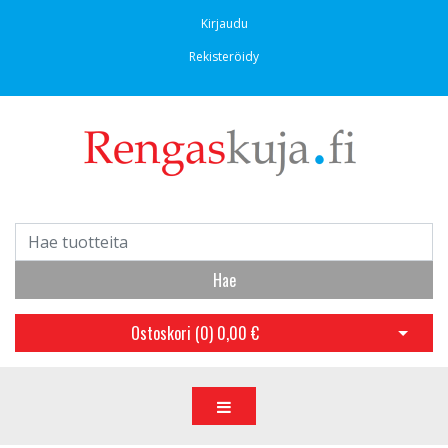
Kirjaudu
Rekisteröidy
Hae
Ostoskori (
0
)
0,00 €
Avaa os