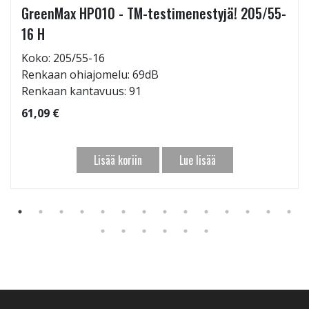
GreenMax HP010 - TM-testimenestyjä! 205/55-
16 H
Koko: 205/55-16
Renkaan ohiajomelu: 69dB
Renkaan kantavuus: 91
61,09 €
Lisää koriin
Lue lisää