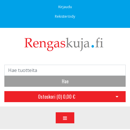
Kirjaudu
Rekisteröidy
Hae
Ostoskori (
0
)
0,00 €
Avaa os