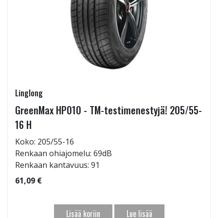
Linglong
GreenMax HP010 - TM-testimenestyjä! 205/55-
16 H
Koko: 205/55-16
Renkaan ohiajomelu: 69dB
Renkaan kantavuus: 91
61,09 €
Lisää koriin
Lue lisää