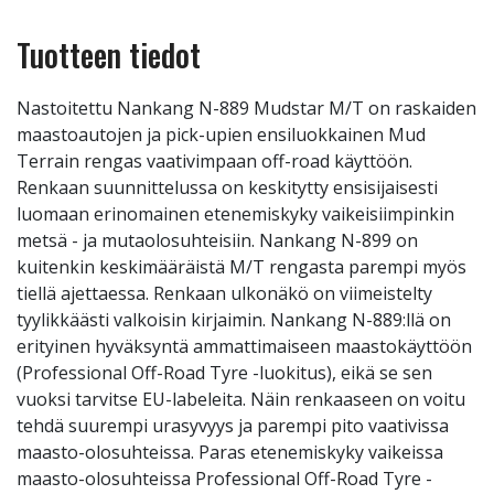
Tuotteen tiedot
Nastoitettu Nankang N-889 Mudstar M/T on raskaiden
maastoautojen ja pick-upien ensiluokkainen Mud
Terrain rengas vaativimpaan off-road käyttöön.
Renkaan suunnittelussa on keskitytty ensisijaisesti
luomaan erinomainen etenemiskyky vaikeisiimpinkin
metsä - ja mutaolosuhteisiin. Nankang N-899 on
kuitenkin keskimääräistä M/T rengasta parempi myös
tiellä ajettaessa. Renkaan ulkonäkö on viimeistelty
tyylikkäästi valkoisin kirjaimin. Nankang N-889:llä on
erityinen hyväksyntä ammattimaiseen maastokäyttöön
(Professional Off-Road Tyre -luokitus), eikä se sen
vuoksi tarvitse EU-labeleita. Näin renkaaseen on voitu
tehdä suurempi urasyvyys ja parempi pito vaativissa
maasto-olosuhteissa. Paras etenemiskyky vaikeissa
maasto-olosuhteissa Professional Off-Road Tyre -