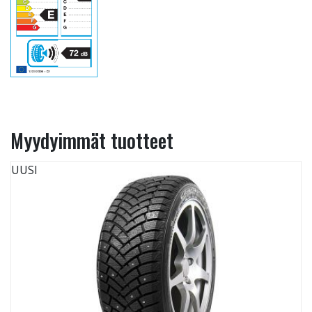
Myydyimmät tuotteet
UUSI