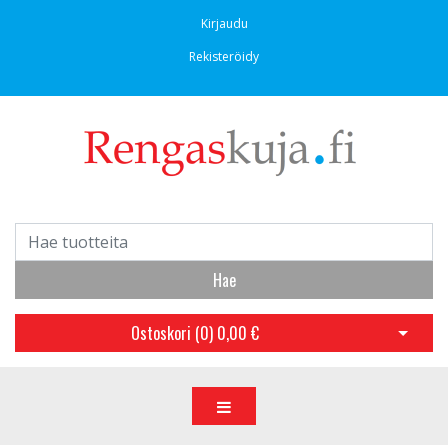
Kirjaudu
Rekisteröidy
Hae
Ostoskori (
0
)
0,00 €
Avaa os