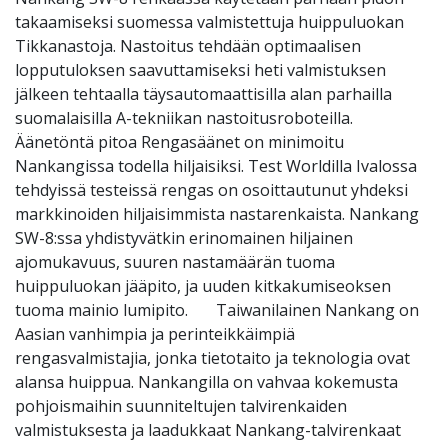
takaamiseksi suomessa valmistettuja huippuluokan
Tikkanastoja. Nastoitus tehdään optimaalisen
lopputuloksen saavuttamiseksi heti valmistuksen
jälkeen tehtaalla täysautomaattisilla alan parhailla
suomalaisilla A-tekniikan nastoitusroboteilla.
Äänetöntä pitoa Rengasäänet on minimoitu
Nankangissa todella hiljaisiksi. Test Worldilla Ivalossa
tehdyissä testeissä rengas on osoittautunut yhdeksi
markkinoiden hiljaisimmista nastarenkaista. Nankang
SW-8:ssa yhdistyvätkin erinomainen hiljainen
ajomukavuus, suuren nastamäärän tuoma
huippuluokan jääpito, ja uuden kitkakumiseoksen
tuoma mainio lumipito. Taiwanilainen Nankang on
Aasian vanhimpia ja perinteikkäimpiä
rengasvalmistajia, jonka tietotaito ja teknologia ovat
alansa huippua. Nankangilla on vahvaa kokemusta
pohjoismaihin suunniteltujen talvirenkaiden
valmistuksesta ja laadukkaat Nankang-talvirenkaat