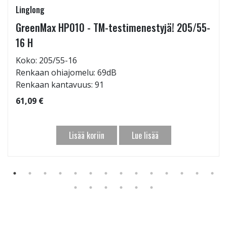
Linglong
GreenMax HP010 - TM-testimenestyjä! 205/55-
16 H
Koko: 205/55-16
Renkaan ohiajomelu: 69dB
Renkaan kantavuus: 91
61,09 €
Lisää koriin
Lue lisää