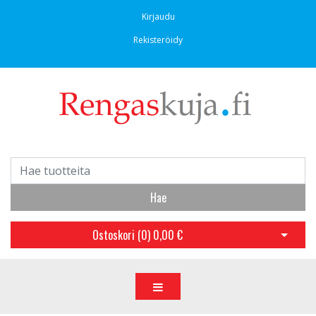
Kirjaudu
Rekisteröidy
Hae
Ostoskori (
0
)
0,00 €
Avaa os