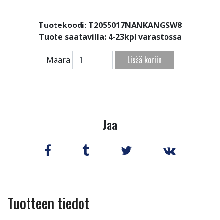
Tuotekoodi: T2055017NANKANGSW8
Tuote saatavilla:
4-23kpl varastossa
Lisää koriin
Määrä
Jaa
Tuotteen tiedot