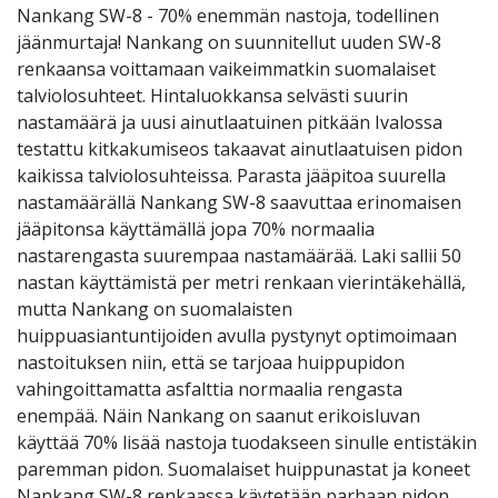
Nankang SW-8 - 70% enemmän nastoja, todellinen
jäänmurtaja! Nankang on suunnitellut uuden SW-8
renkaansa voittamaan vaikeimmatkin suomalaiset
talviolosuhteet. Hintaluokkansa selvästi suurin
nastamäärä ja uusi ainutlaatuinen pitkään Ivalossa
testattu kitkakumiseos takaavat ainutlaatuisen pidon
kaikissa talviolosuhteissa. Parasta jääpitoa suurella
nastamäärällä Nankang SW-8 saavuttaa erinomaisen
jääpitonsa käyttämällä jopa 70% normaalia
nastarengasta suurempaa nastamäärää. Laki sallii 50
nastan käyttämistä per metri renkaan vierintäkehällä,
mutta Nankang on suomalaisten
huippuasiantuntijoiden avulla pystynyt optimoimaan
nastoituksen niin, että se tarjoaa huippupidon
vahingoittamatta asfalttia normaalia rengasta
enempää. Näin Nankang on saanut erikoisluvan
käyttää 70% lisää nastoja tuodakseen sinulle entistäkin
paremman pidon. Suomalaiset huippunastat ja koneet
Nankang SW-8 renkaassa käytetään parhaan pidon