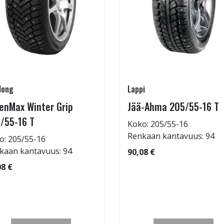
long
Lappi
enMax Winter Grip
Jää-Ahma 205/55-16 T
/55-16 T
Koko: 205/55-16
Renkaan kantavuus: 94
o: 205/55-16
kaan kantavuus: 94
90,08 €
08 €