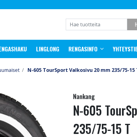
RENGASHAKU
LINGLONG
RENGASINFO
YHTEYSTI
uumaiset
N-605 TourSport Valkosivu 20 mm 235/75-15 
Nankang
N-605 TourSp
235/75-15 T