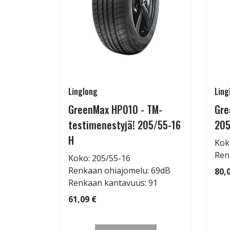
Linglong
Ling
rip
GreenMax HP010 - TM-
Gre
testimenestyjä! 205/55-16
205
H
Kok
: 72dB
Ren
Koko: 205/55-16
 95
Renkaan ohiajomelu: 69dB
80,
Renkaan kantavuus: 91
61,09 €