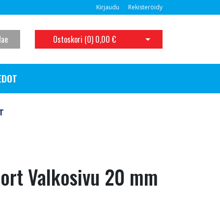
Kirjaudu
Rekisteröidy
Hae
Ostoskori (
0
)
0,00 €
Avaa ostoskori
EDOT
T
ort Valkosivu 20 mm