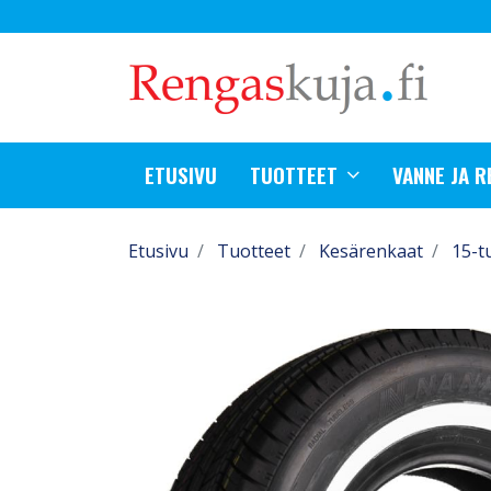
ETUSIVU
TUOTTEET
VANNE JA 
Etusivu
Tuotteet
Kesärenkaat
15-t