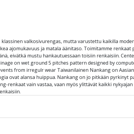
lassinen valkosivurengas, mutta varustettu kaikilla moder
kea ajomukavuus ja matala äänitaso. Toimitamme renkaat pak
änä, eivätkä mustu hankautuessaan toisiin renkaisiin. Cent
ainage on wet ground 5 pitches pattern designed by compute
revents from irregulr wear Taiwanilainen Nankang on Aasian
ologia ovat alansa huippua. Nankang on jo pitkään pyrkinyt 
ang-renkaat vain vastaa, vaan myös ylittävät kaikki nykyaj
enkaisiin.