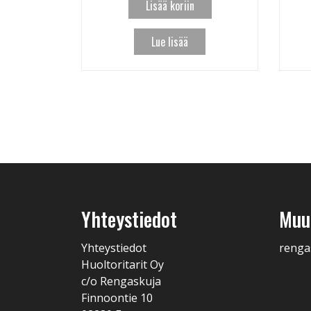
Lisää koriin
Lue lisää
Yhteystiedot
Muut
Yhteystiedot
renga
Huoltoritarit Oy
c/o Rengaskuja
Finnoontie 10