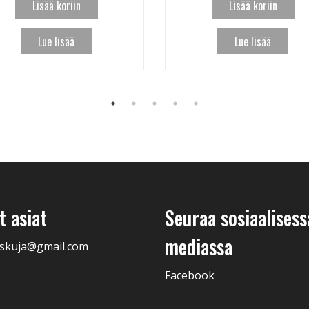
Lisää koriin
Lisää koriin
Lue lisää
Lue lisää
 asiat
Seuraa sosiaalisess
mediassa
skuja@gmail.com
Facebook