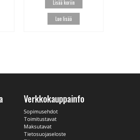
Lisää koriin
Lue lisää
a
Verkkokauppainfo
Sopimusehdot
Toimitustavat
Maksutavat
Tietosuojaseloste