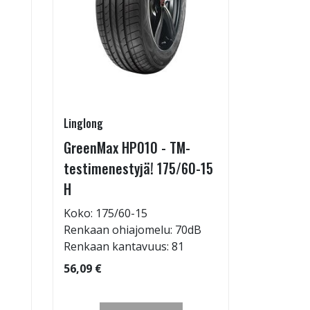
Linglong
Linglong
GreenMax HP010 - TM-
GreenMax
testimenestyjä! 175/60-15
205/55-
H
Koko: 20
Renkaan 
Koko: 175/60-15
Renkaan ohiajomelu: 70dB
95,09 €
Renkaan kantavuus: 81
56,09 €