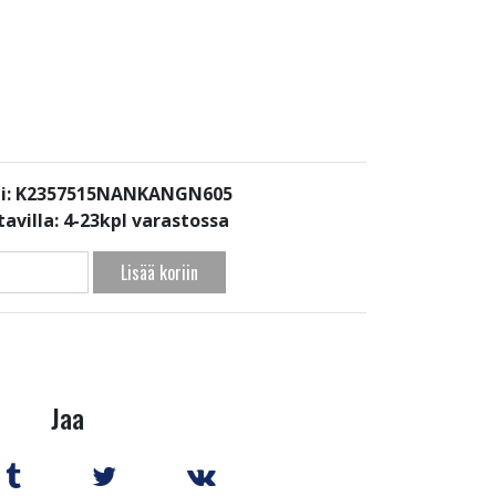
i: K2357515NANKANGN605
avilla:
4-23kpl varastossa
Lisää koriin
Jaa