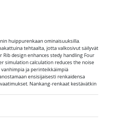
nin huippurenkaan ominaisuuksilla.
attuina tehtaalta, jotta valkosivut säilyvät
er Rib design enhances stedy handling Four
r simulation calculation reduces the noise
 vanhimpia ja perinteikkäimpiä
panostamaan ensisijaisesti renkaidensa
an vaatimukset. Nankang-renkaat kestävätkin