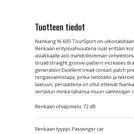
Tuotteen tiedot
Nankang N-605 TourSport on ulkonäöltään k
Renkaan erityisvahvuutena ovat erittäin kor
asiakkaalle asti mahdollisimman virheettöm
broad straight groove pattern increases dr
generation Excellent tread contact patch p
rengasvalmistajia, jonka tietotaito ja tekn
laatuun, periaattena on ollut etteivät Nank
vertailun minkä tahansa muun valmistajan r
Renkaan ohiajomelu: 72 dB
Renkaan tyyppi: Passenger car