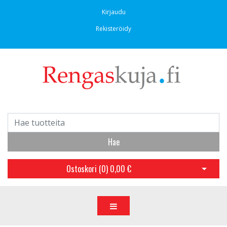
Kirjaudu
Rekisteröidy
Hae
Ostoskori (
0
)
0,00 €
Avaa os