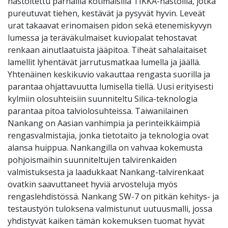
nastoitettu parhailla kotimaisilla TIKKA-nastoilla, jotka
pureutuvat tiehen, kestävät ja pysyvät hyvin. Leveät
urat takaavat erinomaisen pidon sekä etenemiskyvyn
lumessa ja teräväkulmaiset kuviopalat tehostavat
renkaan ainutlaatuista jääpitoa. Tiheät sahalaitaiset
lamellit lyhentävät jarrutusmatkaa lumella ja jäällä.
Yhtenäinen keskikuvio vakauttaa rengasta suorilla ja
parantaa ohjattavuutta lumisella tiellä. Uusi erityisesti
kylmiin olosuhteisiin suunniteltu Silica-teknologia
parantaa pitoa talviolosuhteissa. Taiwanilainen
Nankang on Aasian vanhimpia ja perinteikkäimpiä
rengasvalmistajia, jonka tietotaito ja teknologia ovat
alansa huippua. Nankangilla on vahvaa kokemusta
pohjoismaihin suunniteltujen talvirenkaiden
valmistuksesta ja laadukkaat Nankang-talvirenkaat
ovatkin saavuttaneet hyviä arvosteluja myös
rengaslehdistössä. Nankang SW-7 on pitkän kehitys- ja
testaustyön tuloksena valmistunut uutuusmalli, jossa
yhdistyvät kaiken tämän kokemuksen tuomat hyvät