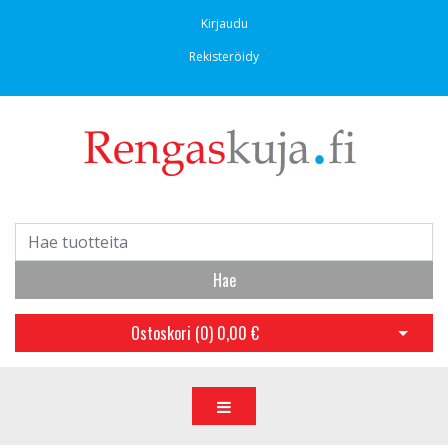
Kirjaudu
Rekisteröidy
Hae
Ostoskori (
0
)
0,00 €
Avaa os