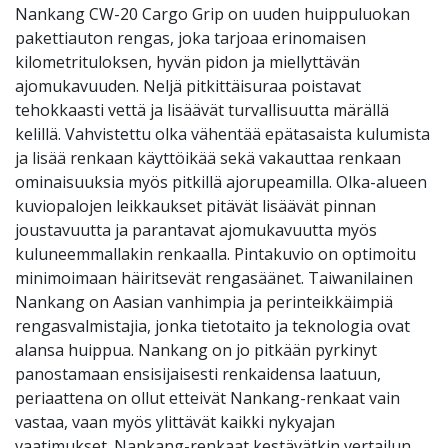
Nankang CW-20 Cargo Grip on uuden huippuluokan
pakettiauton rengas, joka tarjoaa erinomaisen
kilometrituloksen, hyvän pidon ja miellyttävän
ajomukavuuden. Neljä pitkittäisuraa poistavat
tehokkaasti vettä ja lisäävät turvallisuutta märällä
kelillä. Vahvistettu olka vähentää epätasaista kulumista
ja lisää renkaan käyttöikää sekä vakauttaa renkaan
ominaisuuksia myös pitkillä ajorupeamilla. Olka-alueen
kuviopalojen leikkaukset pitävät lisäävät pinnan
joustavuutta ja parantavat ajomukavuutta myös
kuluneemmallakin renkaalla. Pintakuvio on optimoitu
minimoimaan häiritsevät rengasäänet. Taiwanilainen
Nankang on Aasian vanhimpia ja perinteikkäimpiä
rengasvalmistajia, jonka tietotaito ja teknologia ovat
alansa huippua. Nankang on jo pitkään pyrkinyt
panostamaan ensisijaisesti renkaidensa laatuun,
periaattena on ollut etteivät Nankang-renkaat vain
vastaa, vaan myös ylittävät kaikki nykyajan
vaatimukset. Nankang-renkaat kestävätkin vertailun