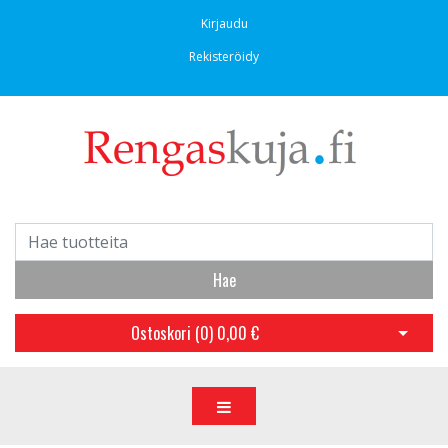
Kirjaudu
Rekisteröidy
Hae
Ostoskori (
0
)
0,00 €
Avaa os