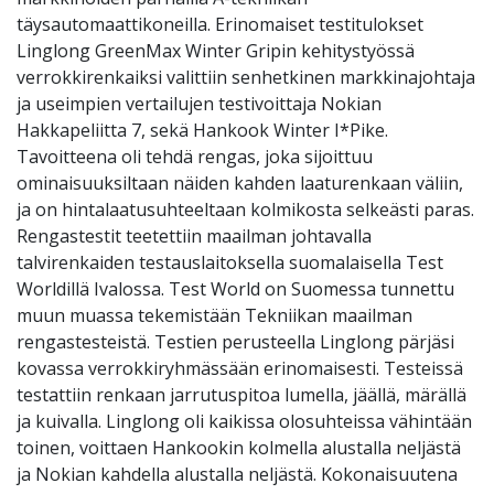
täysautomaattikoneilla. Erinomaiset testitulokset
Linglong GreenMax Winter Gripin kehitystyössä
verrokkirenkaiksi valittiin senhetkinen markkinajohtaja
ja useimpien vertailujen testivoittaja Nokian
Hakkapeliitta 7, sekä Hankook Winter I*Pike.
Tavoitteena oli tehdä rengas, joka sijoittuu
ominaisuuksiltaan näiden kahden laaturenkaan väliin,
ja on hintalaatusuhteeltaan kolmikosta selkeästi paras.
Rengastestit teetettiin maailman johtavalla
talvirenkaiden testauslaitoksella suomalaisella Test
Worldillä Ivalossa. Test World on Suomessa tunnettu
muun muassa tekemistään Tekniikan maailman
rengastesteistä. Testien perusteella Linglong pärjäsi
kovassa verrokkiryhmässään erinomaisesti. Testeissä
testattiin renkaan jarrutuspitoa lumella, jäällä, märällä
ja kuivalla. Linglong oli kaikissa olosuhteissa vähintään
toinen, voittaen Hankookin kolmella alustalla neljästä
ja Nokian kahdella alustalla neljästä. Kokonaisuutena