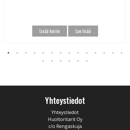
Lisää koriin
Lue lisää
Yhteystiedot
Yhteystiedot
Huoltoritarit Oy
c/o Rengaskuja