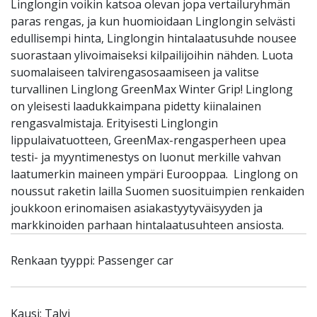
Linglongin voikin katsoa olevan jopa vertailuryhmän
paras rengas, ja kun huomioidaan Linglongin selvästi
edullisempi hinta, Linglongin hintalaatusuhde nousee
suorastaan ylivoimaiseksi kilpailijoihin nähden. Luota
suomalaiseen talvirengasosaamiseen ja valitse
turvallinen Linglong GreenMax Winter Grip! Linglong
on yleisesti laadukkaimpana pidetty kiinalainen
rengasvalmistaja. Erityisesti Linglongin
lippulaivatuotteen, GreenMax-rengasperheen upea
testi- ja myyntimenestys on luonut merkille vahvan
laatumerkin maineen ympäri Eurooppaa. Linglong on
noussut raketin lailla Suomen suosituimpien renkaiden
joukkoon erinomaisen asiakastyytyväisyyden ja
markkinoiden parhaan hintalaatusuhteen ansiosta.
Renkaan tyyppi: Passenger car
Kausi: Talvi