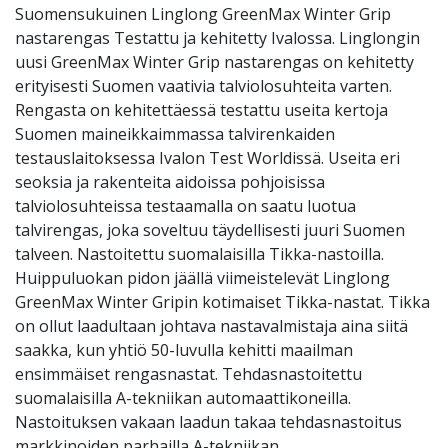
Suomensukuinen Linglong GreenMax Winter Grip
nastarengas Testattu ja kehitetty Ivalossa. Linglongin
uusi GreenMax Winter Grip nastarengas on kehitetty
erityisesti Suomen vaativia talviolosuhteita varten.
Rengasta on kehitettäessä testattu useita kertoja
Suomen maineikkaimmassa talvirenkaiden
testauslaitoksessa Ivalon Test Worldissä. Useita eri
seoksia ja rakenteita aidoissa pohjoisissa
talviolosuhteissa testaamalla on saatu luotua
talvirengas, joka soveltuu täydellisesti juuri Suomen
talveen. Nastoitettu suomalaisilla Tikka-nastoilla.
Huippuluokan pidon jäällä viimeistelevät Linglong
GreenMax Winter Gripin kotimaiset Tikka-nastat. Tikka
on ollut laadultaan johtava nastavalmistaja aina siitä
saakka, kun yhtiö 50-luvulla kehitti maailman
ensimmäiset rengasnastat. Tehdasnastoitettu
suomalaisilla A-tekniikan automaattikoneilla.
Nastoituksen vakaan laadun takaa tehdasnastoitus
markkinoiden parhailla A-tekniikan