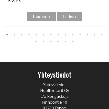
61,09 €
Lisää koriin
Lue lisää
Yhteystiedot
Yhteystiedot
Huoltoritarit Oy
c/o Rengaskuja
Finnoontie 10
02280 Espoo