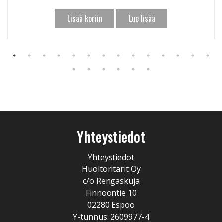
Lisää koriin
Lue lisää
Yhteystiedot
Yhteystiedot
Huoltoritarit Oy
c/o Rengaskuja
Finnoontie 10
02280 Espoo
Y-tunnus: 2609977-4