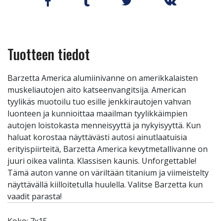
Tuotteen tiedot
Barzetta America alumiinivanne on amerikkalaisten
muskeliautojen aito katseenvangitsija. American
tyylikäs muotoilu tuo esille jenkkirautojen vahvan
luonteen ja kunnioittaa maailman tyylikkäimpien
autojen loistokasta menneisyyttä ja nykyisyyttä. Kun
haluat korostaa näyttävästi autosi ainutlaatuisia
erityispiirteitä, Barzetta America kevytmetallivanne on
juuri oikea valinta. Klassisen kaunis. Unforgettable!
Tämä auton vanne on väriltään titanium ja viimeistelty
näyttävällä kiilloitetulla huulella. Valitse Barzetta kun
vaadit parasta!