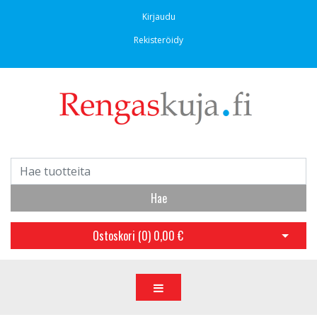
Kirjaudu
Rekisteröidy
Hae
Ostoskori (
0
)
0,00 €
Avaa os