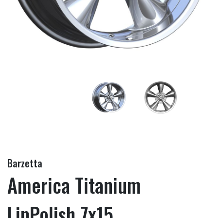
Barzetta
America Titanium
LipPolish 7x15