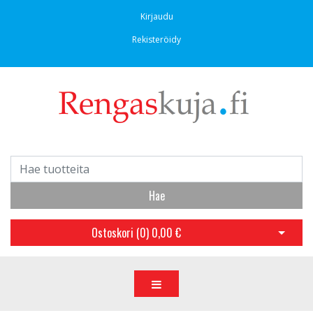
Kirjaudu
Rekisteröidy
Hae
Ostoskori (
0
)
0,00 €
Avaa os