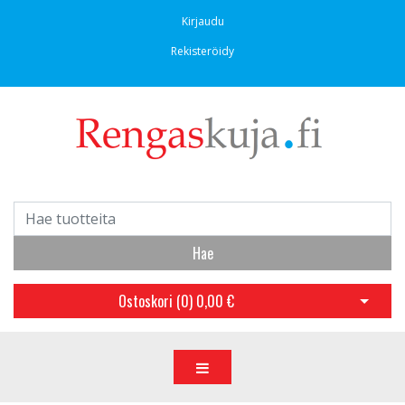
Kirjaudu
Rekisteröidy
Hae
Ostoskori (
0
)
0,00 €
Avaa os