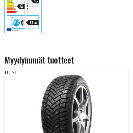
Myydyimmät tuotteet
UUSI