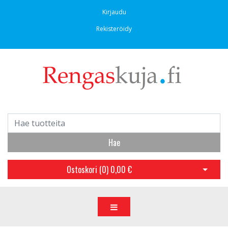
Kirjaudu
Rekisteröidy
Hae
Ostoskori (
0
)
0,00 €
Avaa os