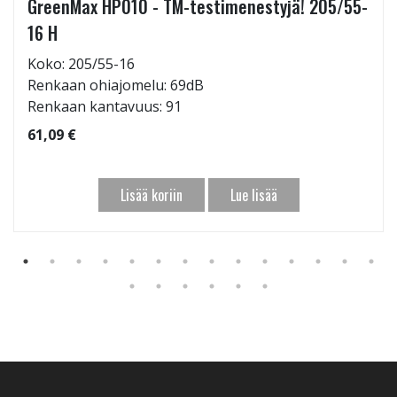
GreenMax HP010 - TM-testimenestyjä! 205/55-
16 H
Koko: 205/55-16
Renkaan ohiajomelu: 69dB
Renkaan kantavuus: 91
61,09 €
Lisää koriin
Lue lisää