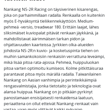
Nankang NS-2R Racing on täysiverinen kisarengas,
joka on parhaimmillaan radalla. Renkaalla on kuitenkin
myös E-hyväksyntä tieliikennekäyttöön. Medium-
pehmeä -versio, treadwear 180. Erittäin laajat, lähes
sliksimäiset kuviopalat pitävät renkaan jäykkänä, ja
mahdollistavat äärimmäisen tarkan pidon ja
ohjattavuuden kaarteissa. Jyrkkien olka-alueiden
johdosta NS-2R:n kuvio- ja kosketuspinta tiehen on
muihin samankokoisiin renkaisiin verrattuna leveämpi,
mikä lisää pitoa rata-ajossa. Pehmeä, huippuluokan
pitoa varten optimoitu kumiseos. Kolme pitkittäisuraa
parantavat pitoa myös märällä radalla. Taiwanilainen
Nankang on Aasian vanhimpia ja perinteikkäimpiä
rengasvalmistajia, jonka tietotaito ja teknologia ovat
alansa huippua. Nankang on jo pitkään pyrkinyt
panostamaan ensisijaisesti renkaidensa laatuun,
periaattena on ollut etteivät Nankang-renkaat vain
vastaa, vaan myös ylittävät kaikki nykyajan